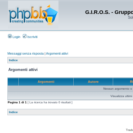
G.I.R.O.S. - Grupp
Sol
Login
Iscriviti
Messaggi senza risposta
|
Argomenti attivi
Indice
Argomenti attivi
Argomenti
Autore
R
Nessun argomento o me
Visualizza ultim
Pagina
1
di
1
[ La ricerca ha trovato 0 risultati ]
Indice
Trad