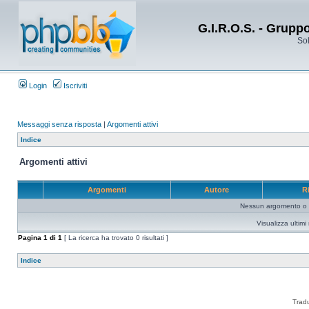
G.I.R.O.S. - Grupp
Sol
Login
Iscriviti
Messaggi senza risposta
|
Argomenti attivi
Indice
Argomenti attivi
Argomenti
Autore
R
Nessun argomento o me
Visualizza ultim
Pagina
1
di
1
[ La ricerca ha trovato 0 risultati ]
Indice
Trad