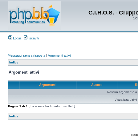
G.I.R.O.S. - Grupp
Sol
Login
Iscriviti
Messaggi senza risposta
|
Argomenti attivi
Indice
Argomenti attivi
Argomenti
Autore
R
Nessun argomento o me
Visualizza ultim
Pagina
1
di
1
[ La ricerca ha trovato 0 risultati ]
Indice
Trad