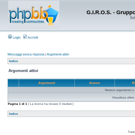
G.I.R.O.S. - Grupp
Sol
Login
Iscriviti
Messaggi senza risposta
|
Argomenti attivi
Indice
Argomenti attivi
Argomenti
Autore
R
Nessun argomento o me
Visualizza ultim
Pagina
1
di
1
[ La ricerca ha trovato 0 risultati ]
Indice
Trad