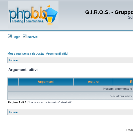
G.I.R.O.S. - Grupp
Sol
Login
Iscriviti
Messaggi senza risposta
|
Argomenti attivi
Indice
Argomenti attivi
Argomenti
Autore
R
Nessun argomento o me
Visualizza ultim
Pagina
1
di
1
[ La ricerca ha trovato 0 risultati ]
Indice
Trad