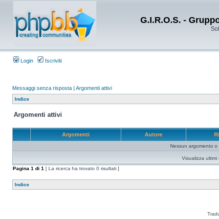
G.I.R.O.S. - Grupp
Sol
Login
Iscriviti
Messaggi senza risposta
|
Argomenti attivi
Indice
Argomenti attivi
Argomenti
Autore
R
Nessun argomento o me
Visualizza ultim
Pagina
1
di
1
[ La ricerca ha trovato 0 risultati ]
Indice
Trad