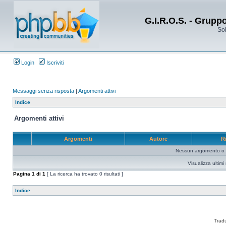
G.I.R.O.S. - Grupp
Sol
Login
Iscriviti
Messaggi senza risposta
|
Argomenti attivi
Indice
Argomenti attivi
Argomenti
Autore
R
Nessun argomento o me
Visualizza ultim
Pagina
1
di
1
[ La ricerca ha trovato 0 risultati ]
Indice
Trad