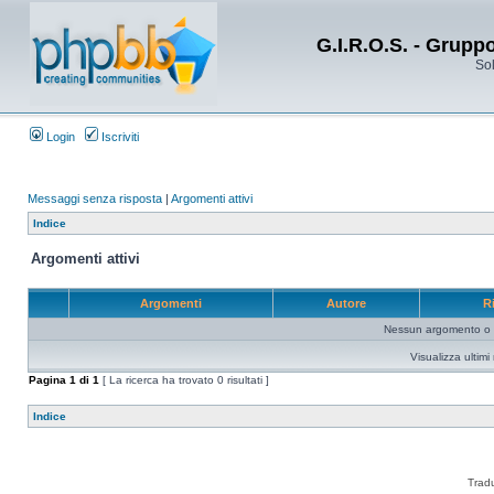
G.I.R.O.S. - Grupp
Sol
Login
Iscriviti
Messaggi senza risposta
|
Argomenti attivi
Indice
Argomenti attivi
Argomenti
Autore
R
Nessun argomento o me
Visualizza ultim
Pagina
1
di
1
[ La ricerca ha trovato 0 risultati ]
Indice
Trad