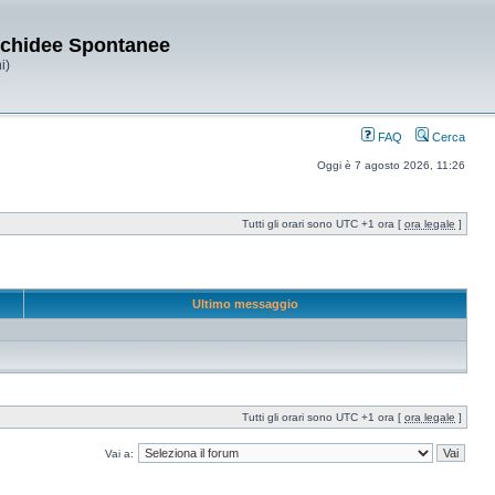
Orchidee Spontanee
i)
FAQ
Cerca
Oggi è 7 agosto 2026, 11:26
Tutti gli orari sono UTC +1 ora [
ora legale
]
Ultimo messaggio
Tutti gli orari sono UTC +1 ora [
ora legale
]
Vai a: