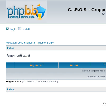
G.I.R.O.S. - Grupp
Sol
Login
Iscriviti
Messaggi senza risposta
|
Argomenti attivi
Indice
Argomenti attivi
Argomenti
Autore
R
Nessun argomento o me
Visualizza ultim
Pagina
1
di
1
[ La ricerca ha trovato 0 risultati ]
Indice
Trad