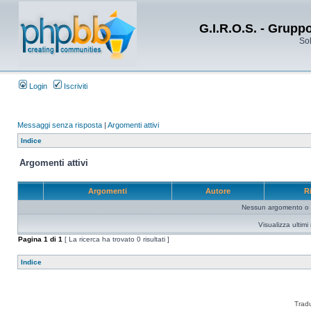
G.I.R.O.S. - Grupp
Sol
Login
Iscriviti
Messaggi senza risposta
|
Argomenti attivi
Indice
Argomenti attivi
Argomenti
Autore
R
Nessun argomento o me
Visualizza ultim
Pagina
1
di
1
[ La ricerca ha trovato 0 risultati ]
Indice
Trad