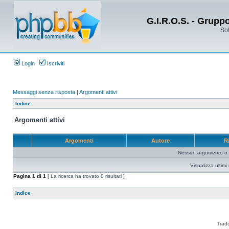
G.I.R.O.S. - Grupp
Sol
Login
Iscriviti
Messaggi senza risposta
|
Argomenti attivi
Indice
Argomenti attivi
Argomenti
Autore
R
Nessun argomento o me
Visualizza ultim
Pagina
1
di
1
[ La ricerca ha trovato 0 risultati ]
Indice
Trad