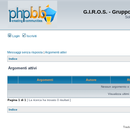
G.I.R.O.S. - Grupp
Sol
Login
Iscriviti
Messaggi senza risposta
|
Argomenti attivi
Indice
Argomenti attivi
Argomenti
Autore
R
Nessun argomento o me
Visualizza ultim
Pagina
1
di
1
[ La ricerca ha trovato 0 risultati ]
Indice
Trad