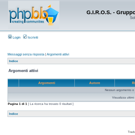
G.I.R.O.S. - Grupp
Sol
Login
Iscriviti
Messaggi senza risposta
|
Argomenti attivi
Indice
Argomenti attivi
Argomenti
Autore
R
Nessun argomento o me
Visualizza ultim
Pagina
1
di
1
[ La ricerca ha trovato 0 risultati ]
Indice
Trad