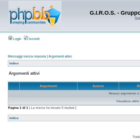
G.I.R.O.S. - Grupp
Sol
Login
Iscriviti
Messaggi senza risposta
|
Argomenti attivi
Indice
Argomenti attivi
Argomenti
Autore
R
Nessun argomento o me
Visualizza ultim
Pagina
1
di
1
[ La ricerca ha trovato 0 risultati ]
Indice
Trad