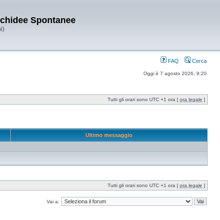
Orchidee Spontanee
i)
FAQ
Cerca
Oggi è 7 agosto 2026, 9:20
Tutti gli orari sono UTC +1 ora [
ora legale
]
Ultimo messaggio
Tutti gli orari sono UTC +1 ora [
ora legale
]
Vai a: