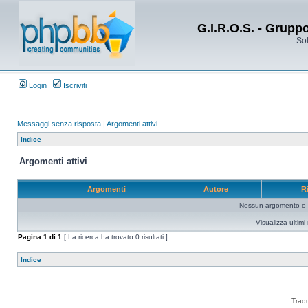
G.I.R.O.S. - Grupp
Sol
Login
Iscriviti
Messaggi senza risposta
|
Argomenti attivi
Indice
Argomenti attivi
Argomenti
Autore
R
Nessun argomento o me
Visualizza ultim
Pagina
1
di
1
[ La ricerca ha trovato 0 risultati ]
Indice
Trad