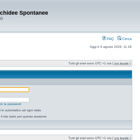
Orchidee Spontanee
i)
FAQ
Cerca
Oggi è 9 agosto 2026, 11:18
Tutti gli orari sono UTC +1 ora [
ora legale
]
to la password
 in automatico ad ogni visita
il mio stato per questa sessione
Tutti gli orari sono UTC +1 ora [
ora legale
]