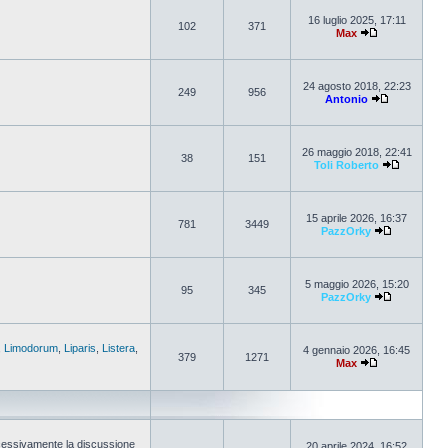
16 luglio 2025, 17:11
102
371
Max
24 agosto 2018, 22:23
249
956
Antonio
26 maggio 2018, 22:41
38
151
Toli Roberto
15 aprile 2026, 16:37
781
3449
PazzOrky
5 maggio 2026, 15:20
95
345
PazzOrky
,
Limodorum
,
Liparis
,
Listera
,
4 gennaio 2026, 16:45
379
1271
Max
cessivamente la discussione
20 aprile 2024, 16:52