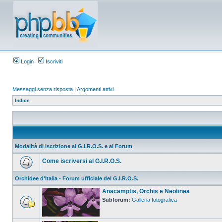
Login
Iscriviti
Messaggi senza risposta
|
Argomenti attivi
Indice
Modalità di iscrizione al G.I.R.O.S. e al Forum
Come iscriversi al G.I.R.O.S.
Orchidee d'Italia - Forum ufficiale del G.I.R.O.S.
Anacamptis, Orchis e Neotinea
Subforum:
Galleria fotografica