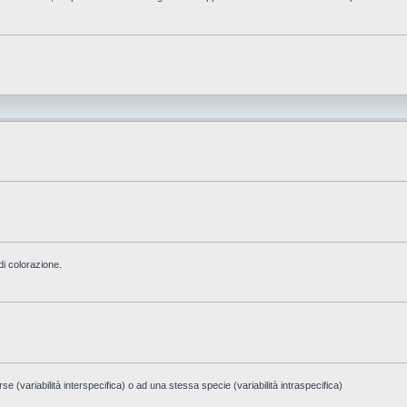
di colorazione.
e (variabilità interspecifica) o ad una stessa specie (variabilità intraspecifica)