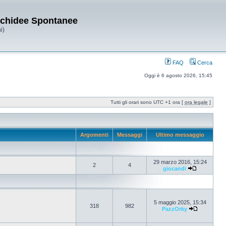
Orchidee Spontanee
i)
FAQ
Cerca
Oggi è 6 agosto 2026, 15:45
Tutti gli orari sono UTC +1 ora [
ora legale
]
Argomenti
Messaggi
Ultimo messaggio
29 marzo 2016, 15:24
2
4
giocandi
5 maggio 2025, 15:34
318
982
PazzOrky