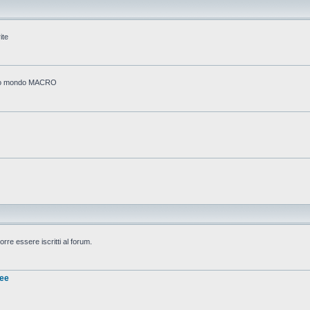
ite
stico mondo MACRO
rre essere iscritti al forum.
nee