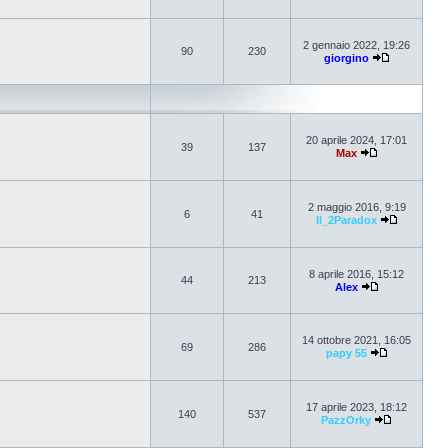
2 gennaio 2022, 19:26
90
230
giorgino
20 aprile 2024, 17:01
39
137
Max
2 maggio 2016, 9:19
6
41
Il_2Paradox
8 aprile 2016, 15:12
44
213
Alex
14 ottobre 2021, 16:05
69
286
papy 55
17 aprile 2023, 18:12
140
537
PazzOrky