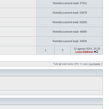
Reindirizzamenti totali: 57911
Reindirizzamenti totali: 53979
Reindirizzamenti totali: 50269
Reindirizzamenti totali: 46895
Reindirizzamenti totali: 44506
12 agosto 2014, 15:20
1
3
Luca Oddone
Tutti gli orari sono UTC +1 ora [
ora legale
]