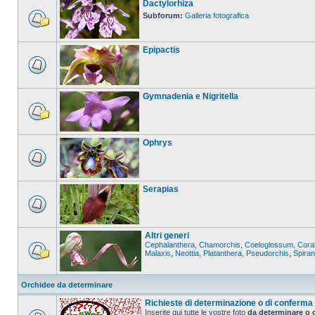
Dactylorhiza
Subforum:
Galleria fotografica
Epipactis
Gymnadenia e Nigritella
Ophrys
Serapias
Altri generi
Cephalanthera
,
Chamorchis
,
Coeloglossum
,
Coral
Malaxis
,
Neottia
,
Platanthera
,
Pseudorchis
,
Spira
Orchidee da determinare
Richieste di determinazione o di conferma
Inserite qui tutte le vostre foto
da determinare o 