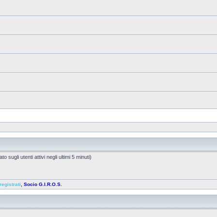
o sugli utenti attivi negli ultimi 5 minuti)
registrati
,
Socio G.I.R.O.S.