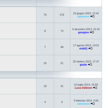
16 giugno 2023, 12:42
79
576
dpalermo
6 dicembre 2013, 22:42
8
74
giorgino
17 agosto 2014, 14:01
7
48
ricki51
29 ottobre 2015, 17:37
26
51
giulio
10 luglio 2014, 15:59
18
41
Luca Oddone
9 febbraio 2014, 4:56
4
6
talmamax