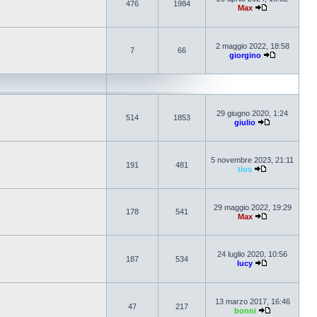
476
1984
Max
2 maggio 2022, 18:58
7
66
giorgino
29 giugno 2020, 1:24
514
1853
giulio
5 novembre 2023, 21:11
191
481
tius
29 maggio 2022, 19:29
178
541
Max
24 luglio 2020, 10:56
187
534
lucy
13 marzo 2017, 16:46
47
217
bonni