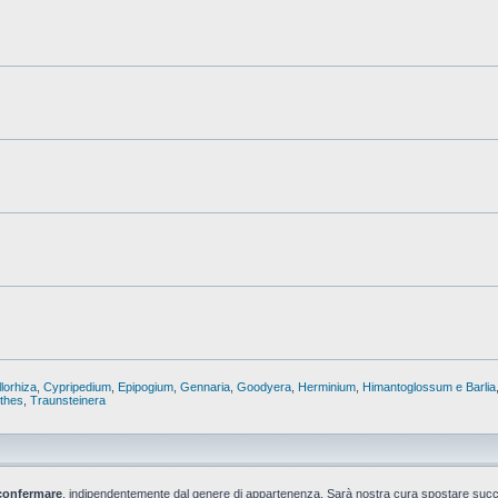
lorhiza
,
Cypripedium
,
Epipogium
,
Gennaria
,
Goodyera
,
Herminium
,
Himantoglossum e Barlia
nthes
,
Traunsteinera
confermare
, indipendentemente dal genere di appartenenza. Sarà nostra cura spostare suc