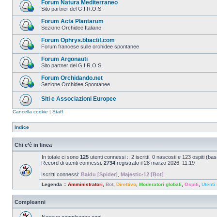
Forum Natura Mediterraneo
Sito partner del G.I.R.O.S.
Forum Acta Plantarum
Sezione Orchidee Italiane
Forum Ophrys.bbactif.com
Forum francese sulle orchidee spontanee
Forum Argonauti
Sito partner del G.I.R.O.S.
Forum Orchidando.net
Sezione Orchidee Spontanee
Siti e Associazioni Europee
Cancella cookie
|
Staff
Indice
Chi c’è in linea
In totale ci sono
125
utenti connessi :: 2 iscritti, 0 nascosti e 123 ospiti (basat
Record di utenti connessi:
2734
registrato il 28 marzo 2026, 11:19
Iscritti connessi:
Baidu [Spider]
,
Majestic-12 [Bot]
Legenda ::
Amministratori
,
Bot
,
Direttivo
,
Moderatori globali
,
Ospiti
,
Utenti 
Compleanni