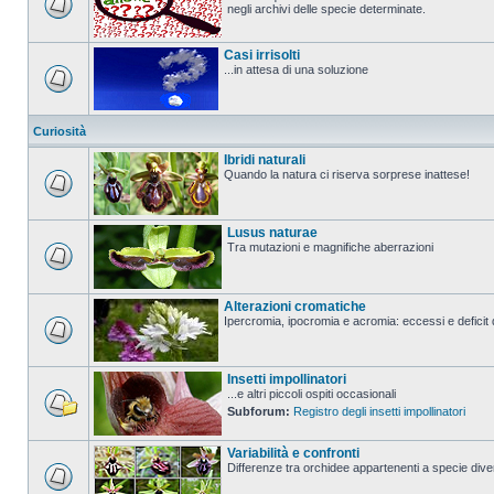
negli archivi delle specie determinate.
Casi irrisolti
...in attesa di una soluzione
Curiosità
Ibridi naturali
Quando la natura ci riserva sorprese inattese!
Lusus naturae
Tra mutazioni e magnifiche aberrazioni
Alterazioni cromatiche
Ipercromia, ipocromia e acromia: eccessi e deficit 
Insetti impollinatori
...e altri piccoli ospiti occasionali
Subforum:
Registro degli insetti impollinatori
Variabilità e confronti
Differenze tra orchidee appartenenti a specie divers