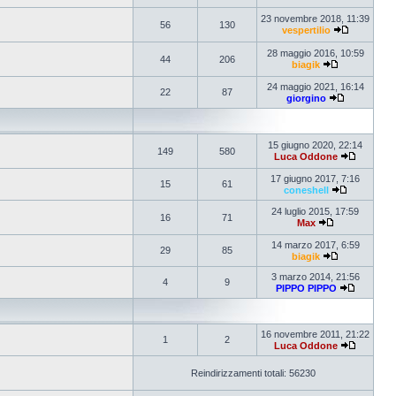
23 novembre 2018, 11:39
56
130
vespertilio
28 maggio 2016, 10:59
44
206
biagik
24 maggio 2021, 16:14
22
87
giorgino
15 giugno 2020, 22:14
149
580
Luca Oddone
17 giugno 2017, 7:16
15
61
coneshell
24 luglio 2015, 17:59
16
71
Max
14 marzo 2017, 6:59
29
85
biagik
3 marzo 2014, 21:56
4
9
PIPPO PIPPO
16 novembre 2011, 21:22
1
2
Luca Oddone
Reindirizzamenti totali: 56230