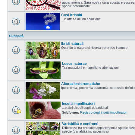
appartenenza. Sarà nostra cura spostare successi
specie determinate.
Casi irrisolti
...in attesa di una soluzione
Curiosità
Ibridi naturali
Quando la natura ci riserva sorprese inattese!
Lusus naturae
Tra mutazioni e magnifiche aberrazioni
Alterazioni cromatiche
Ipercromia, ipocromia e acromia: eccessi e deficit 
Insetti impollinatori
...e altri piccoli ospiti occasionali
Subforum:
Registro degli insetti impollinatori
Variabilità e confronti
Differenze tra orchidee appartenenti a specie diver
specie (variabilità intraspecifica)