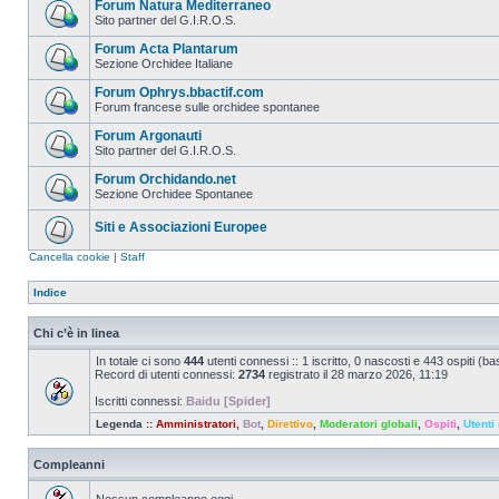
Forum Natura Mediterraneo
Sito partner del G.I.R.O.S.
Forum Acta Plantarum
Sezione Orchidee Italiane
Forum Ophrys.bbactif.com
Forum francese sulle orchidee spontanee
Forum Argonauti
Sito partner del G.I.R.O.S.
Forum Orchidando.net
Sezione Orchidee Spontanee
Siti e Associazioni Europee
Cancella cookie
|
Staff
Indice
Chi c’è in linea
In totale ci sono
444
utenti connessi :: 1 iscritto, 0 nascosti e 443 ospiti (basa
Record di utenti connessi:
2734
registrato il 28 marzo 2026, 11:19
Iscritti connessi:
Baidu [Spider]
Legenda ::
Amministratori
,
Bot
,
Direttivo
,
Moderatori globali
,
Ospiti
,
Utenti 
Compleanni