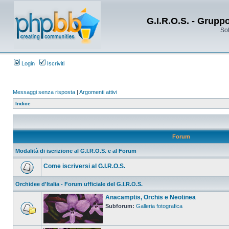
G.I.R.O.S. - Grupp
Sol
Login
Iscriviti
Messaggi senza risposta
|
Argomenti attivi
Indice
Forum
Modalità di iscrizione al G.I.R.O.S. e al Forum
Come iscriversi al G.I.R.O.S.
Orchidee d'Italia - Forum ufficiale del G.I.R.O.S.
Anacamptis, Orchis e Neotinea
Subforum:
Galleria fotografica