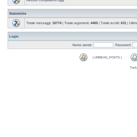
Nessun compleanno oggi
Statistiche
Totale messaggi:
16774
| Totale argomenti:
4465
| Totale iscritti:
631
| Ultim
Login
Nome utente:
Password:
{ UNREAD_POSTS }
Trad