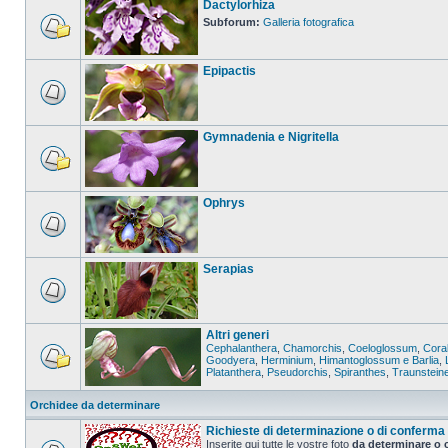
Dactylorhiza
Subforum:
Galleria fotografica
Epipactis
Gymnadenia e Nigritella
Ophrys
Serapias
Altri generi
Cephalanthera
,
Chamorchis
,
Coeloglossum
,
Coral
Goodyera
,
Herminium
,
Himantoglossum e Barlia
,
Platanthera
,
Pseudorchis
,
Spiranthes
,
Traunstein
Orchidee da determinare
Richieste di determinazione o di conferma
Inserite qui tutte le vostre foto
da determinare o 