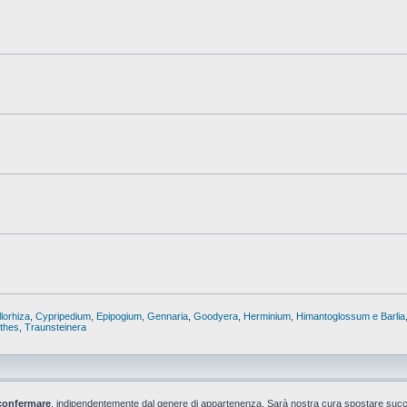
lorhiza
,
Cypripedium
,
Epipogium
,
Gennaria
,
Goodyera
,
Herminium
,
Himantoglossum e Barlia
nthes
,
Traunsteinera
confermare
, indipendentemente dal genere di appartenenza. Sarà nostra cura spostare suc