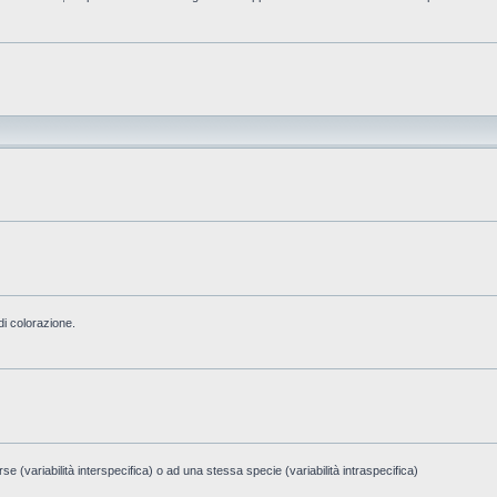
di colorazione.
e (variabilità interspecifica) o ad una stessa specie (variabilità intraspecifica)