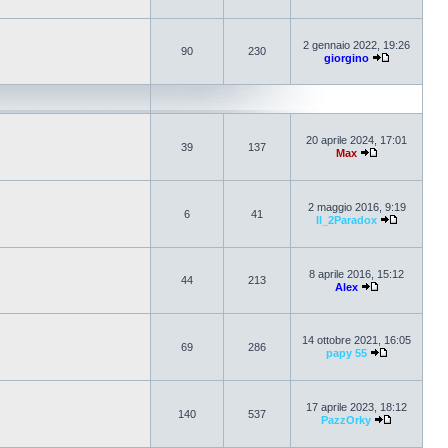
2 gennaio 2022, 19:26
90
230
giorgino
20 aprile 2024, 17:01
39
137
Max
2 maggio 2016, 9:19
6
41
Il_2Paradox
8 aprile 2016, 15:12
44
213
Alex
14 ottobre 2021, 16:05
69
286
papy 55
17 aprile 2023, 18:12
140
537
PazzOrky