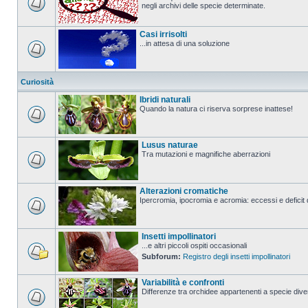
negli archivi delle specie determinate.
Casi irrisolti
...in attesa di una soluzione
Curiosità
Ibridi naturali
Quando la natura ci riserva sorprese inattese!
Lusus naturae
Tra mutazioni e magnifiche aberrazioni
Alterazioni cromatiche
Ipercromia, ipocromia e acromia: eccessi e deficit 
Insetti impollinatori
...e altri piccoli ospiti occasionali
Subforum:
Registro degli insetti impollinatori
Variabilità e confronti
Differenze tra orchidee appartenenti a specie divers