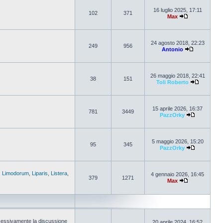
16 luglio 2025, 17:11
102
371
Max
24 agosto 2018, 22:23
249
956
Antonio
26 maggio 2018, 22:41
38
151
Toli Roberto
15 aprile 2026, 16:37
781
3449
PazzOrky
5 maggio 2026, 15:20
95
345
PazzOrky
,
Limodorum
,
Liparis
,
Listera
,
4 gennaio 2026, 16:45
379
1271
Max
cessivamente la discussione
20 aprile 2024, 16:52