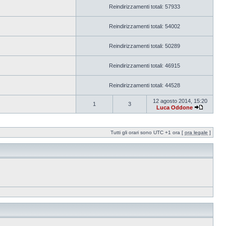
Reindirizzamenti totali: 57933
Reindirizzamenti totali: 54002
Reindirizzamenti totali: 50289
Reindirizzamenti totali: 46915
Reindirizzamenti totali: 44528
12 agosto 2014, 15:20
1
3
Luca Oddone
Tutti gli orari sono UTC +1 ora [
ora legale
]