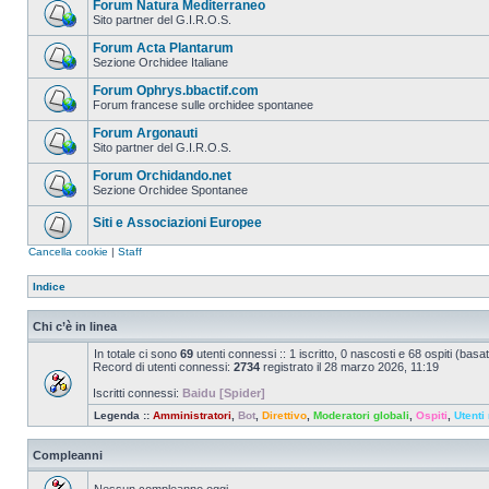
Forum Natura Mediterraneo
Sito partner del G.I.R.O.S.
Forum Acta Plantarum
Sezione Orchidee Italiane
Forum Ophrys.bbactif.com
Forum francese sulle orchidee spontanee
Forum Argonauti
Sito partner del G.I.R.O.S.
Forum Orchidando.net
Sezione Orchidee Spontanee
Siti e Associazioni Europee
Cancella cookie
|
Staff
Indice
Chi c’è in linea
In totale ci sono
69
utenti connessi :: 1 iscritto, 0 nascosti e 68 ospiti (basato 
Record di utenti connessi:
2734
registrato il 28 marzo 2026, 11:19
Iscritti connessi:
Baidu [Spider]
Legenda ::
Amministratori
,
Bot
,
Direttivo
,
Moderatori globali
,
Ospiti
,
Utenti 
Compleanni