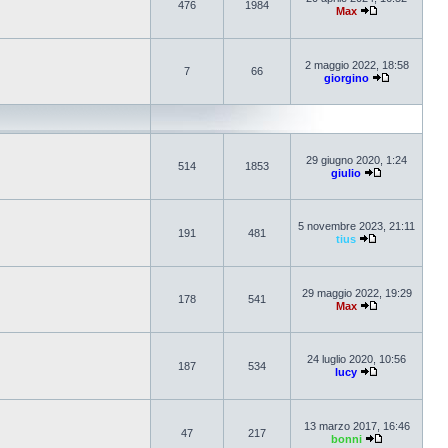
476
1984
Max
2 maggio 2022, 18:58
7
66
giorgino
29 giugno 2020, 1:24
514
1853
giulio
5 novembre 2023, 21:11
191
481
tius
29 maggio 2022, 19:29
178
541
Max
24 luglio 2020, 10:56
187
534
lucy
13 marzo 2017, 16:46
47
217
bonni