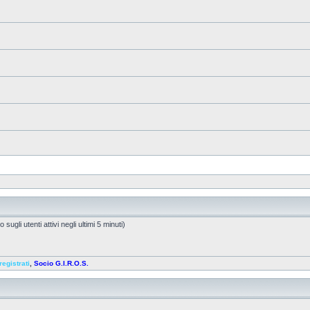
sugli utenti attivi negli ultimi 5 minuti)
registrati
,
Socio G.I.R.O.S.