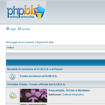
Login
Iscriviti
Messaggi senza risposta
|
Argomenti attivi
Indice
Modalità di iscrizione al G.I.R.O.S. e al Forum
Come iscriversi al G.I.R.O.S.
Orchidee d'Italia - Forum ufficiale del G.I.R.O.S.
Anacamptis, Orchis e Neotinea
Subforum:
Galleria fotografica