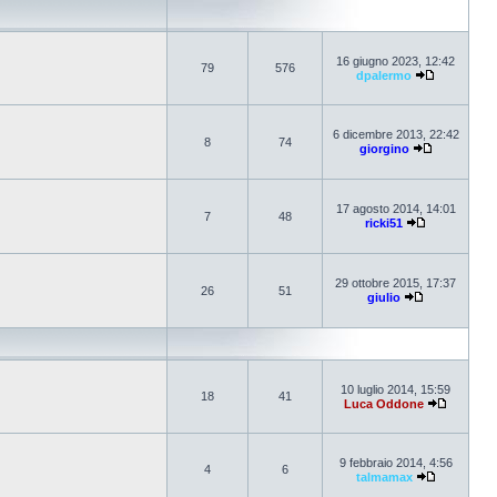
16 giugno 2023, 12:42
79
576
dpalermo
6 dicembre 2013, 22:42
8
74
giorgino
17 agosto 2014, 14:01
7
48
ricki51
29 ottobre 2015, 17:37
26
51
giulio
10 luglio 2014, 15:59
18
41
Luca Oddone
9 febbraio 2014, 4:56
4
6
talmamax