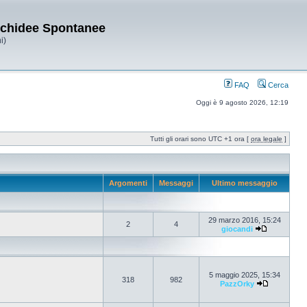
Orchidee Spontanee
i)
FAQ
Cerca
Oggi è 9 agosto 2026, 12:19
Tutti gli orari sono UTC +1 ora [
ora legale
]
Argomenti
Messaggi
Ultimo messaggio
29 marzo 2016, 15:24
2
4
giocandi
5 maggio 2025, 15:34
318
982
PazzOrky