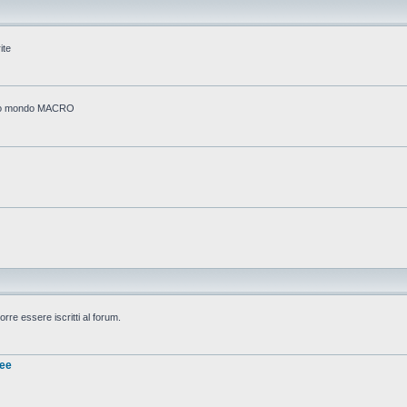
ite
stico mondo MACRO
rre essere iscritti al forum.
nee