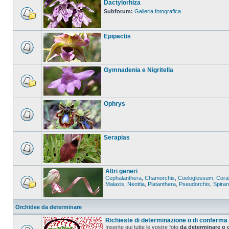
Dactylorhiza
Subforum:
Galleria fotografica
Epipactis
Gymnadenia e Nigritella
Ophrys
Serapias
Altri generi
Cephalanthera
,
Chamorchis
,
Coeloglossum
,
Coral
Malaxis
,
Neottia
,
Platanthera
,
Pseudorchis
,
Spira
Orchidee da determinare
Richieste di determinazione o di conferma
Inserite qui tutte le vostre foto
da determinare o 