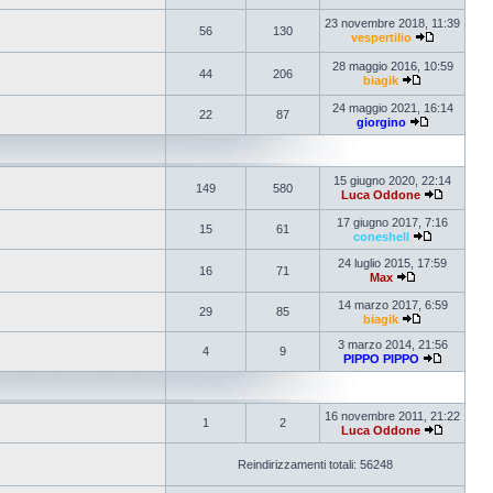
23 novembre 2018, 11:39
56
130
vespertilio
28 maggio 2016, 10:59
44
206
biagik
24 maggio 2021, 16:14
22
87
giorgino
15 giugno 2020, 22:14
149
580
Luca Oddone
17 giugno 2017, 7:16
15
61
coneshell
24 luglio 2015, 17:59
16
71
Max
14 marzo 2017, 6:59
29
85
biagik
3 marzo 2014, 21:56
4
9
PIPPO PIPPO
16 novembre 2011, 21:22
1
2
Luca Oddone
Reindirizzamenti totali: 56248