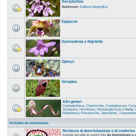
Dactylorhiza
Subforum:
Galleria fotografica
Epipactis
Gymnadenia e Nigritella
Ophrys
Serapias
Altri generi
Cephalanthera
,
Chamorchis
,
Coeloglossum
,
Coral
Goodyera
,
Herminium
,
Himantoglossum e Barlia
,
Platanthera
,
Pseudorchis
,
Spiranthes
,
Traunstein
Orchidee da determinare
Richieste di determinazione o di conferma
Inserite qui tutte le vostre foto
da determinare o 