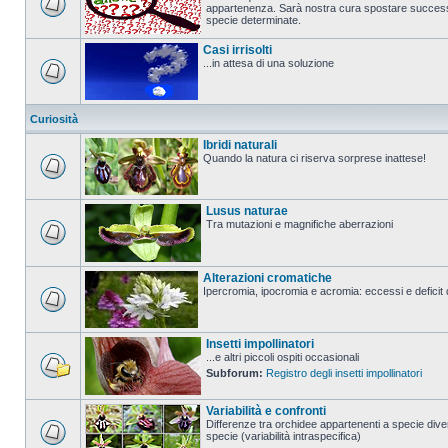
appartenenza. Sarà nostra cura spostare successi
specie determinate.
Casi irrisolti
...in attesa di una soluzione
Curiosità
Ibridi naturali
Quando la natura ci riserva sorprese inattese!
Lusus naturae
Tra mutazioni e magnifiche aberrazioni
Alterazioni cromatiche
Ipercromia, ipocromia e acromia: eccessi e deficit 
Insetti impollinatori
...e altri piccoli ospiti occasionali
Subforum:
Registro degli insetti impollinatori
Variabilità e confronti
Differenze tra orchidee appartenenti a specie diver
specie (variabilità intraspecifica)