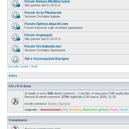
Forum Natura Mediterraneo
Sito partner del G.I.R.O.S.
Forum Acta Plantarum
Sezione Orchidee Italiane
Forum Ophrys.bbactif.com
Forum francese sulle orchidee spontanee
Forum Argonauti
Sito partner del G.I.R.O.S.
Forum Orchidando.net
Sezione Orchidee Spontanee
Siti e Associazioni Europee
Cancella cookie
|
Staff
Indice
Chi c’è in linea
In totale ci sono
549
utenti connessi :: 1 iscritto, 0 nascosti e 548 ospiti (basa
Record di utenti connessi:
2734
registrato il 28 marzo 2026, 11:19
Iscritti connessi:
Baidu [Spider]
Legenda ::
Amministratori
,
Bot
,
Direttivo
,
Moderatori globali
,
Ospiti
,
Utenti 
Compleanni