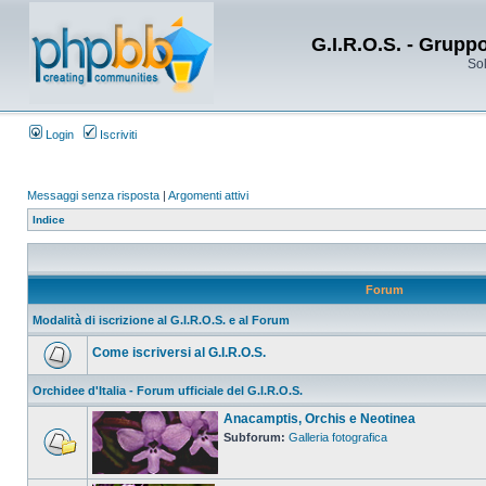
G.I.R.O.S. - Grupp
Sol
Login
Iscriviti
Messaggi senza risposta
|
Argomenti attivi
Indice
Forum
Modalità di iscrizione al G.I.R.O.S. e al Forum
Come iscriversi al G.I.R.O.S.
Orchidee d'Italia - Forum ufficiale del G.I.R.O.S.
Anacamptis, Orchis e Neotinea
Subforum:
Galleria fotografica