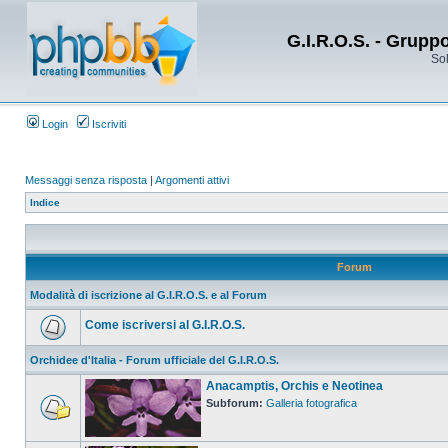
G.I.R.O.S. - Grupp
Sol
Login
Iscriviti
Messaggi senza risposta
|
Argomenti attivi
Indice
Forum
Modalità di iscrizione al G.I.R.O.S. e al Forum
Come iscriversi al G.I.R.O.S.
Orchidee d'Italia - Forum ufficiale del G.I.R.O.S.
Anacamptis, Orchis e Neotinea
Subforum:
Galleria fotografica