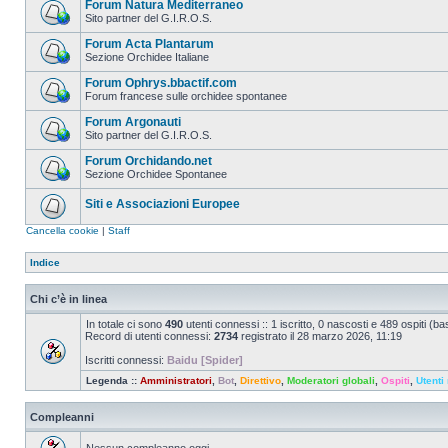
Forum Natura Mediterraneo
Sito partner del G.I.R.O.S.
Forum Acta Plantarum
Sezione Orchidee Italiane
Forum Ophrys.bbactif.com
Forum francese sulle orchidee spontanee
Forum Argonauti
Sito partner del G.I.R.O.S.
Forum Orchidando.net
Sezione Orchidee Spontanee
Siti e Associazioni Europee
Cancella cookie
|
Staff
Indice
Chi c’è in linea
In totale ci sono
490
utenti connessi :: 1 iscritto, 0 nascosti e 489 ospiti (basa
Record di utenti connessi:
2734
registrato il 28 marzo 2026, 11:19
Iscritti connessi:
Baidu [Spider]
Legenda ::
Amministratori
,
Bot
,
Direttivo
,
Moderatori globali
,
Ospiti
,
Utenti 
Compleanni