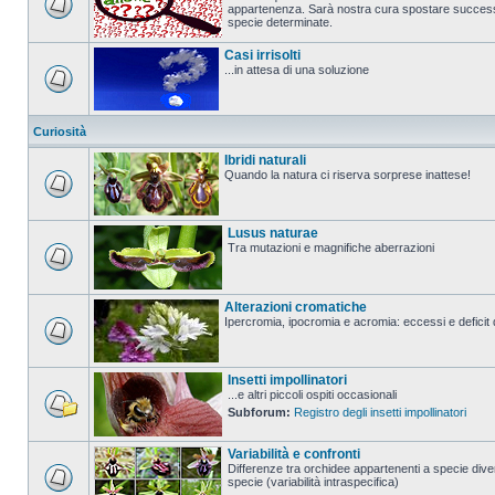
appartenenza. Sarà nostra cura spostare successi
specie determinate.
Casi irrisolti
...in attesa di una soluzione
Curiosità
Ibridi naturali
Quando la natura ci riserva sorprese inattese!
Lusus naturae
Tra mutazioni e magnifiche aberrazioni
Alterazioni cromatiche
Ipercromia, ipocromia e acromia: eccessi e deficit 
Insetti impollinatori
...e altri piccoli ospiti occasionali
Subforum:
Registro degli insetti impollinatori
Variabilità e confronti
Differenze tra orchidee appartenenti a specie diver
specie (variabilità intraspecifica)