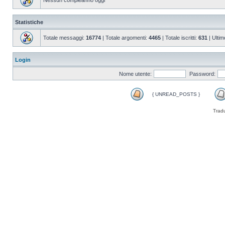
Nessun compleanno oggi
Statistiche
Totale messaggi:
16774
| Totale argomenti:
4465
| Totale iscritti:
631
| Ultim
Login
Nome utente:
Password:
{ UNREAD_POSTS }
Trad