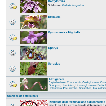
Dactylorhiza
Subforum:
Galleria fotografica
Epipactis
Gymnadenia e Nigritella
Ophrys
Serapias
Altri generi
Cephalanthera
,
Chamorchis
,
Coeloglossum
,
Coral
Goodyera
,
Herminium
,
Himantoglossum e Barlia
,
Platanthera
,
Pseudorchis
,
Spiranthes
,
Traunstein
Orchidee da determinare
Richieste di determinazione o di conferma
Inserite qui tutte le vostre foto
da determinare o 