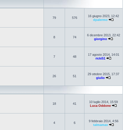
16 giugno 2023, 12:42
79
576
dpalermo
6 dicembre 2013, 22:42
8
74
giorgino
17 agosto 2014, 14:01
7
48
ricki51
29 ottobre 2015, 17:37
26
51
giulio
10 luglio 2014, 15:59
18
41
Luca Oddone
9 febbraio 2014, 4:56
4
6
talmamax