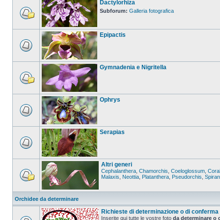
Dactylorhiza
Subforum:
Galleria fotografica
Epipactis
Gymnadenia e Nigritella
Ophrys
Serapias
Altri generi
Cephalanthera
,
Chamorchis
,
Coeloglossum
,
Coral
Malaxis
,
Neottia
,
Platanthera
,
Pseudorchis
,
Spira
Orchidee da determinare
Richieste di determinazione o di conferma
Inserite qui tutte le vostre foto
da determinare o 