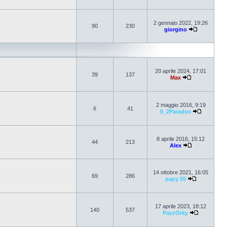
2 gennaio 2022, 19:26
90
230
giorgino
20 aprile 2024, 17:01
39
137
Max
2 maggio 2016, 9:19
6
41
Il_2Paradox
8 aprile 2016, 15:12
44
213
Alex
14 ottobre 2021, 16:05
69
286
papy 55
17 aprile 2023, 18:12
140
537
PazzOrky