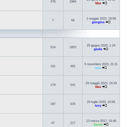
476
1984
Max
2 maggio 2022, 18:58
7
66
giorgino
29 giugno 2020, 1:24
514
1853
giulio
5 novembre 2023, 21:11
191
481
tius
29 maggio 2022, 19:29
178
541
Max
24 luglio 2020, 10:56
187
534
lucy
13 marzo 2017, 16:46
47
217
bonni