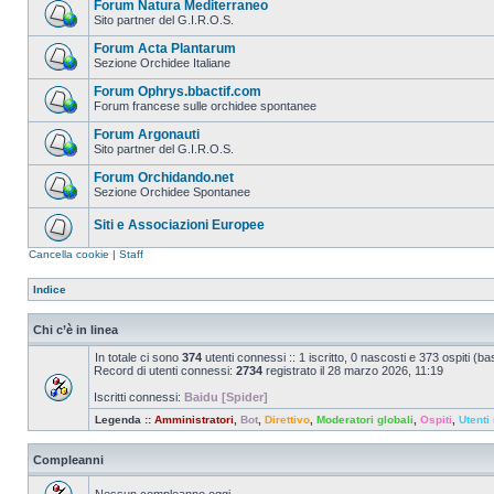
Forum Natura Mediterraneo
Sito partner del G.I.R.O.S.
Forum Acta Plantarum
Sezione Orchidee Italiane
Forum Ophrys.bbactif.com
Forum francese sulle orchidee spontanee
Forum Argonauti
Sito partner del G.I.R.O.S.
Forum Orchidando.net
Sezione Orchidee Spontanee
Siti e Associazioni Europee
Cancella cookie
|
Staff
Indice
Chi c’è in linea
In totale ci sono
374
utenti connessi :: 1 iscritto, 0 nascosti e 373 ospiti (basa
Record di utenti connessi:
2734
registrato il 28 marzo 2026, 11:19
Iscritti connessi:
Baidu [Spider]
Legenda ::
Amministratori
,
Bot
,
Direttivo
,
Moderatori globali
,
Ospiti
,
Utenti 
Compleanni