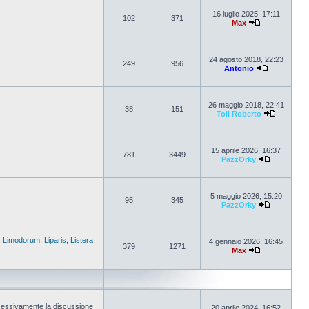
16 luglio 2025, 17:11
102
371
Max
24 agosto 2018, 22:23
249
956
Antonio
26 maggio 2018, 22:41
38
151
Toli Roberto
15 aprile 2026, 16:37
781
3449
PazzOrky
5 maggio 2026, 15:20
95
345
PazzOrky
,
Limodorum
,
Liparis
,
Listera
,
4 gennaio 2026, 16:45
379
1271
Max
cessivamente la discussione
20 aprile 2024, 16:52