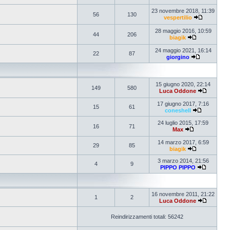
23 novembre 2018, 11:39
56
130
vespertilio
28 maggio 2016, 10:59
44
206
biagik
24 maggio 2021, 16:14
22
87
giorgino
15 giugno 2020, 22:14
149
580
Luca Oddone
17 giugno 2017, 7:16
15
61
coneshell
24 luglio 2015, 17:59
16
71
Max
14 marzo 2017, 6:59
29
85
biagik
3 marzo 2014, 21:56
4
9
PIPPO PIPPO
16 novembre 2011, 21:22
1
2
Luca Oddone
Reindirizzamenti totali: 56242