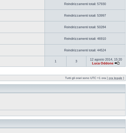
Reindirizzamenti totali: 57930
Reindirizzamenti totali: 53997
Reindirizzamenti totali: 50284
Reindirizzamenti totali: 46910
Reindirizzamenti totali: 44524
12 agosto 2014, 15:20
1
3
Luca Oddone
Tutti gli orari sono UTC +1 ora [
ora legale
]