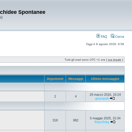
Orchidee Spontanee
i)
FAQ
Cerca
Oggi è 8 agosto 2026, 9:58
Tutti gli orari sono UTC +1 ora [
ora legale
]
Argomenti
Messaggi
Ultimo messaggio
29 marzo 2016, 15:24
2
4
giocandi
5 maggio 2025, 15:34
318
982
PazzOrky