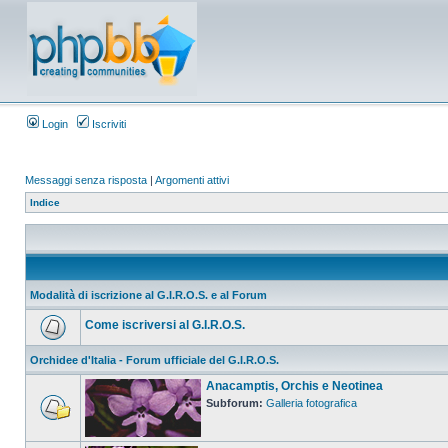
Login
Iscriviti
Messaggi senza risposta
|
Argomenti attivi
Indice
Modalità di iscrizione al G.I.R.O.S. e al Forum
Come iscriversi al G.I.R.O.S.
Orchidee d'Italia - Forum ufficiale del G.I.R.O.S.
Anacamptis, Orchis e Neotinea
Subforum:
Galleria fotografica