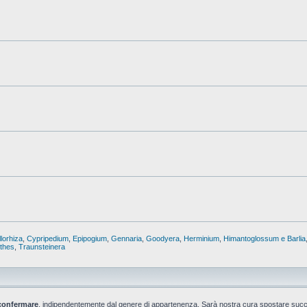
lorhiza
,
Cypripedium
,
Epipogium
,
Gennaria
,
Goodyera
,
Herminium
,
Himantoglossum e Barlia
nthes
,
Traunsteinera
confermare
, indipendentemente dal genere di appartenenza. Sarà nostra cura spostare suc