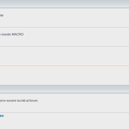
ite
stico mondo MACRO
rre essere iscritti al forum.
nee