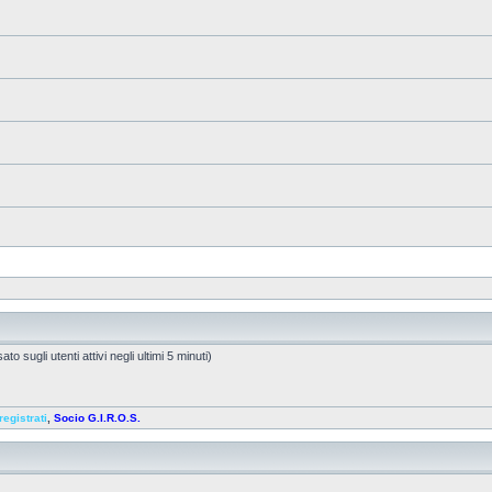
to sugli utenti attivi negli ultimi 5 minuti)
registrati
,
Socio G.I.R.O.S.