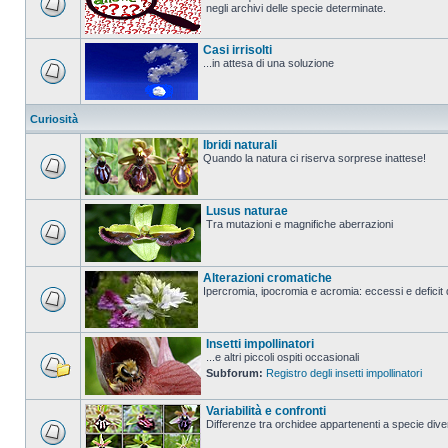
negli archivi delle specie determinate.
Casi irrisolti
...in attesa di una soluzione
Curiosità
Ibridi naturali
Quando la natura ci riserva sorprese inattese!
Lusus naturae
Tra mutazioni e magnifiche aberrazioni
Alterazioni cromatiche
Ipercromia, ipocromia e acromia: eccessi e deficit 
Insetti impollinatori
...e altri piccoli ospiti occasionali
Subforum:
Registro degli insetti impollinatori
Variabilità e confronti
Differenze tra orchidee appartenenti a specie divers