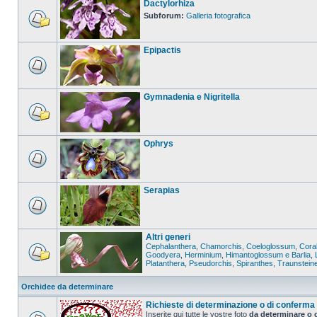
Dactylorhiza
Subforum:
Galleria fotografica
Epipactis
Gymnadenia e Nigritella
Ophrys
Serapias
Altri generi
Cephalanthera
,
Chamorchis
,
Coeloglossum
,
Coral
Goodyera
,
Herminium
,
Himantoglossum e Barlia
,
Platanthera
,
Pseudorchis
,
Spiranthes
,
Traunstein
Orchidee da determinare
Richieste di determinazione o di conferma
Inserite qui tutte le vostre foto
da determinare o 