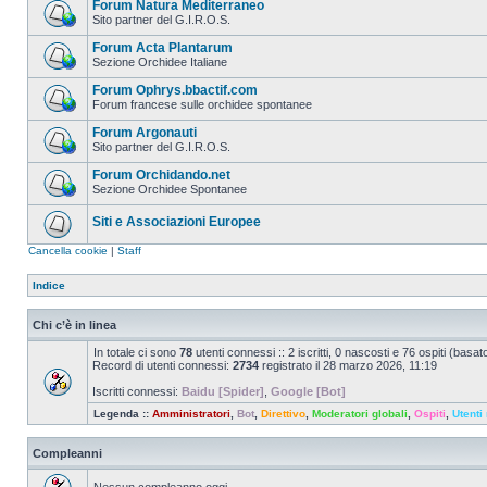
Forum Natura Mediterraneo
Sito partner del G.I.R.O.S.
Forum Acta Plantarum
Sezione Orchidee Italiane
Forum Ophrys.bbactif.com
Forum francese sulle orchidee spontanee
Forum Argonauti
Sito partner del G.I.R.O.S.
Forum Orchidando.net
Sezione Orchidee Spontanee
Siti e Associazioni Europee
Cancella cookie
|
Staff
Indice
Chi c’è in linea
In totale ci sono
78
utenti connessi :: 2 iscritti, 0 nascosti e 76 ospiti (basato 
Record di utenti connessi:
2734
registrato il 28 marzo 2026, 11:19
Iscritti connessi:
Baidu [Spider]
,
Google [Bot]
Legenda ::
Amministratori
,
Bot
,
Direttivo
,
Moderatori globali
,
Ospiti
,
Utenti 
Compleanni