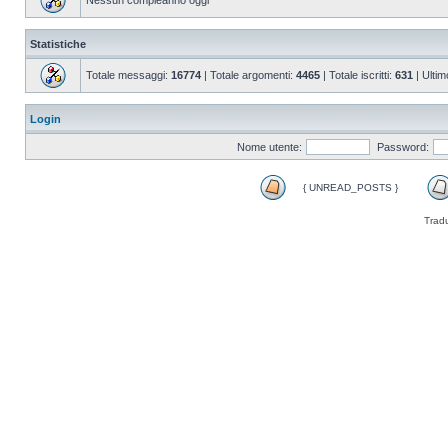
Nessun compleanno oggi
Statistiche
Totale messaggi:
16774
| Totale argomenti:
4465
| Totale iscritti:
631
| Ultim
Login
Nome utente:
Password:
{ UNREAD_POSTS }
Trad