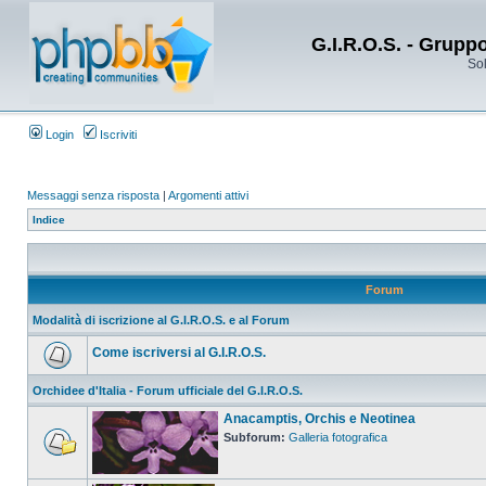
G.I.R.O.S. - Grupp
Sol
Login
Iscriviti
Messaggi senza risposta
|
Argomenti attivi
Indice
Forum
Modalità di iscrizione al G.I.R.O.S. e al Forum
Come iscriversi al G.I.R.O.S.
Orchidee d'Italia - Forum ufficiale del G.I.R.O.S.
Anacamptis, Orchis e Neotinea
Subforum:
Galleria fotografica