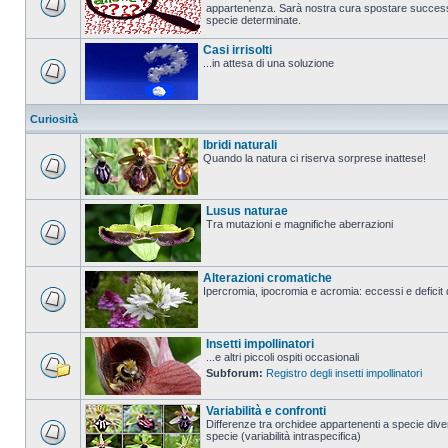
appartenenza. Sarà nostra cura spostare successi
specie determinate.
Casi irrisolti
...in attesa di una soluzione
Curiosità
Ibridi naturali
Quando la natura ci riserva sorprese inattese!
Lusus naturae
Tra mutazioni e magnifiche aberrazioni
Alterazioni cromatiche
Ipercromia, ipocromia e acromia: eccessi e deficit 
Insetti impollinatori
...e altri piccoli ospiti occasionali
Subforum:
Registro degli insetti impollinatori
Variabilità e confronti
Differenze tra orchidee appartenenti a specie diver
specie (variabilità intraspecifica)