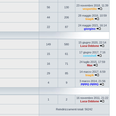
23 novembre 2018, 11:39
56
130
vespertilio
28 maggio 2016, 10:59
44
206
biagik
24 maggio 2021, 16:14
22
87
giorgino
15 giugno 2020, 22:14
149
580
Luca Oddone
17 giugno 2017, 7:16
15
61
coneshell
24 luglio 2015, 17:59
16
71
Max
14 marzo 2017, 6:59
29
85
biagik
3 marzo 2014, 21:56
4
9
PIPPO PIPPO
16 novembre 2011, 21:22
1
2
Luca Oddone
Reindirizzamenti totali: 56242