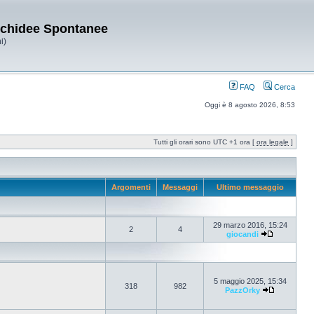
Orchidee Spontanee
i)
FAQ
Cerca
Oggi è 8 agosto 2026, 8:53
Tutti gli orari sono UTC +1 ora [
ora legale
]
Argomenti
Messaggi
Ultimo messaggio
29 marzo 2016, 15:24
2
4
giocandi
5 maggio 2025, 15:34
318
982
PazzOrky