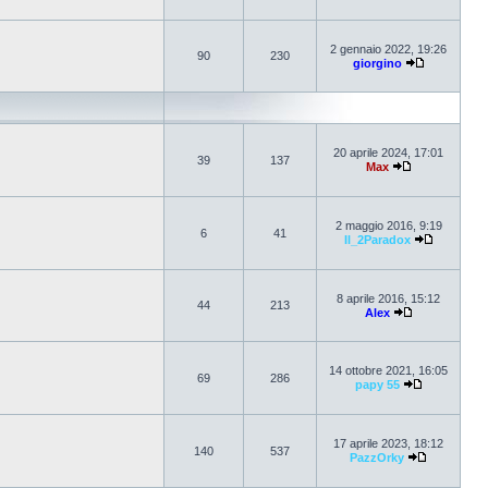
2 gennaio 2022, 19:26
90
230
giorgino
20 aprile 2024, 17:01
39
137
Max
2 maggio 2016, 9:19
6
41
Il_2Paradox
8 aprile 2016, 15:12
44
213
Alex
14 ottobre 2021, 16:05
69
286
papy 55
17 aprile 2023, 18:12
140
537
PazzOrky