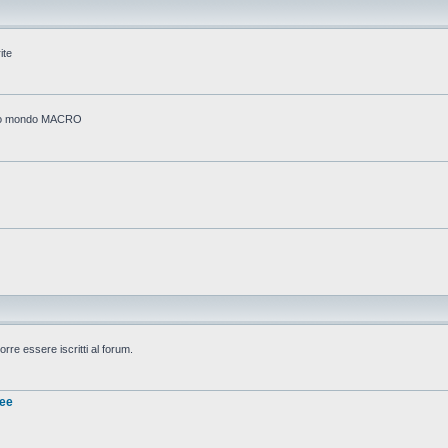
ite
stico mondo MACRO
rre essere iscritti al forum.
nee