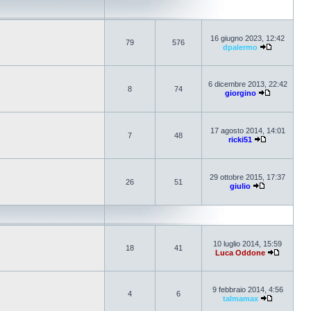
16 giugno 2023, 12:42
79
576
dpalermo
6 dicembre 2013, 22:42
8
74
giorgino
17 agosto 2014, 14:01
7
48
ricki51
29 ottobre 2015, 17:37
26
51
giulio
10 luglio 2014, 15:59
18
41
Luca Oddone
9 febbraio 2014, 4:56
4
6
talmamax