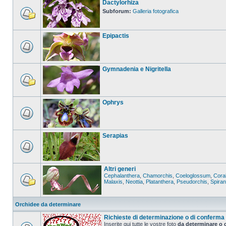
Dactylorhiza
Subforum:
Galleria fotografica
Epipactis
Gymnadenia e Nigritella
Ophrys
Serapias
Altri generi
Cephalanthera
,
Chamorchis
,
Coeloglossum
,
Coral
Malaxis
,
Neottia
,
Platanthera
,
Pseudorchis
,
Spira
Orchidee da determinare
Richieste di determinazione o di conferma
Inserite qui tutte le vostre foto
da determinare o 