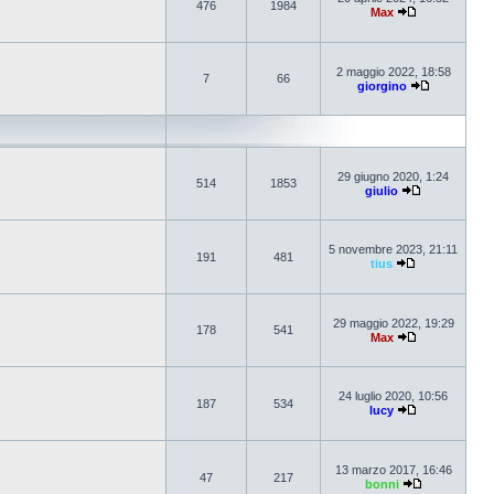
476
1984
Max
2 maggio 2022, 18:58
7
66
giorgino
29 giugno 2020, 1:24
514
1853
giulio
5 novembre 2023, 21:11
191
481
tius
29 maggio 2022, 19:29
178
541
Max
24 luglio 2020, 10:56
187
534
lucy
13 marzo 2017, 16:46
47
217
bonni