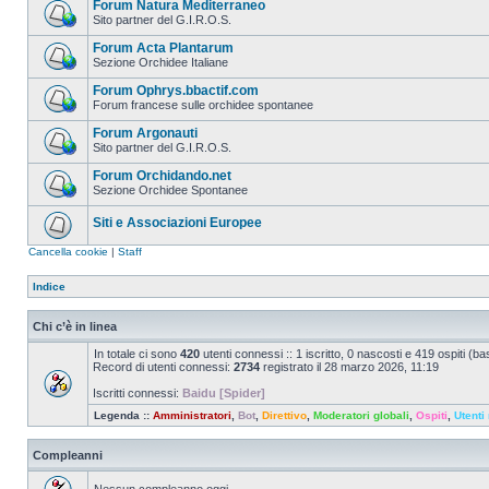
Forum Natura Mediterraneo
Sito partner del G.I.R.O.S.
Forum Acta Plantarum
Sezione Orchidee Italiane
Forum Ophrys.bbactif.com
Forum francese sulle orchidee spontanee
Forum Argonauti
Sito partner del G.I.R.O.S.
Forum Orchidando.net
Sezione Orchidee Spontanee
Siti e Associazioni Europee
Cancella cookie
|
Staff
Indice
Chi c’è in linea
In totale ci sono
420
utenti connessi :: 1 iscritto, 0 nascosti e 419 ospiti (basa
Record di utenti connessi:
2734
registrato il 28 marzo 2026, 11:19
Iscritti connessi:
Baidu [Spider]
Legenda ::
Amministratori
,
Bot
,
Direttivo
,
Moderatori globali
,
Ospiti
,
Utenti 
Compleanni