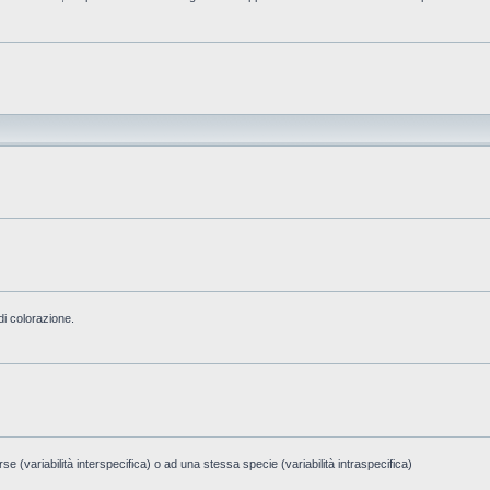
di colorazione.
e (variabilità interspecifica) o ad una stessa specie (variabilità intraspecifica)