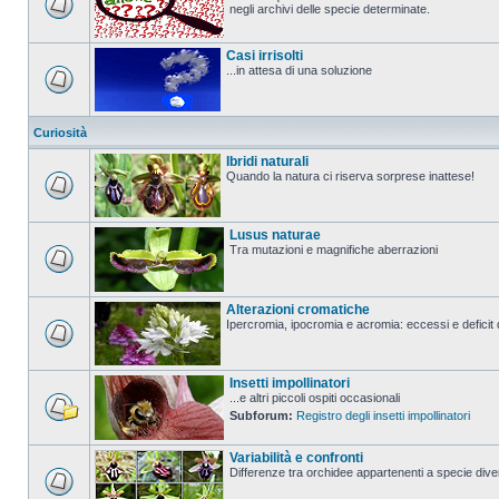
negli archivi delle specie determinate.
Casi irrisolti
...in attesa di una soluzione
Curiosità
Ibridi naturali
Quando la natura ci riserva sorprese inattese!
Lusus naturae
Tra mutazioni e magnifiche aberrazioni
Alterazioni cromatiche
Ipercromia, ipocromia e acromia: eccessi e deficit 
Insetti impollinatori
...e altri piccoli ospiti occasionali
Subforum:
Registro degli insetti impollinatori
Variabilità e confronti
Differenze tra orchidee appartenenti a specie divers