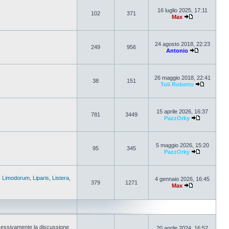
16 luglio 2025, 17:11
102
371
Max
24 agosto 2018, 22:23
249
956
Antonio
26 maggio 2018, 22:41
38
151
Toli Roberto
15 aprile 2026, 16:37
781
3449
PazzOrky
5 maggio 2026, 15:20
95
345
PazzOrky
,
Limodorum
,
Liparis
,
Listera
,
4 gennaio 2026, 16:45
379
1271
Max
cessivamente la discussione
20 aprile 2024, 16:52