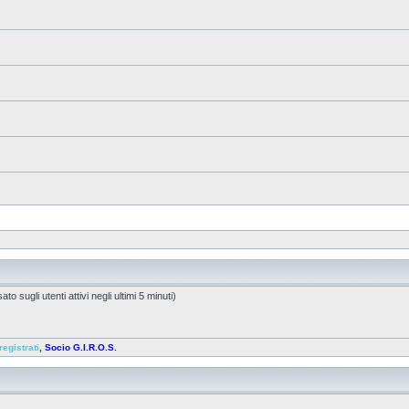
to sugli utenti attivi negli ultimi 5 minuti)
registrati
,
Socio G.I.R.O.S.