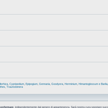
lorhiza
,
Cypripedium
,
Epipogium
,
Gennaria
,
Goodyera
,
Herminium
,
Himantoglossum e Barlia
nthes
,
Traunsteinera
confermare
, indipendentemente dal genere di appartenenza. Sarà nostra cura spostare suc