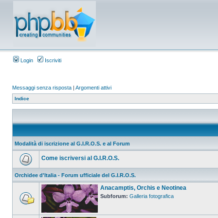
Login
Iscriviti
Messaggi senza risposta
|
Argomenti attivi
Indice
Modalità di iscrizione al G.I.R.O.S. e al Forum
Come iscriversi al G.I.R.O.S.
Orchidee d'Italia - Forum ufficiale del G.I.R.O.S.
Anacamptis, Orchis e Neotinea
Subforum:
Galleria fotografica