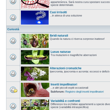
appartenenza. Sarà nostra cura spostare successi
specie determinate.
Casi irrisolti
...in attesa di una soluzione
Curiosità
Ibridi naturali
Quando la natura ci riserva sorprese inattese!
Lusus naturae
Tra mutazioni e magnifiche aberrazioni
Alterazioni cromatiche
Ipercromia, ipocromia e acromia: eccessi e deficit 
Insetti impollinatori
...e altri piccoli ospiti occasionali
Subforum:
Registro degli insetti impollinatori
Variabilità e confronti
Differenze tra orchidee appartenenti a specie diver
specie (variabilità intraspecifica)