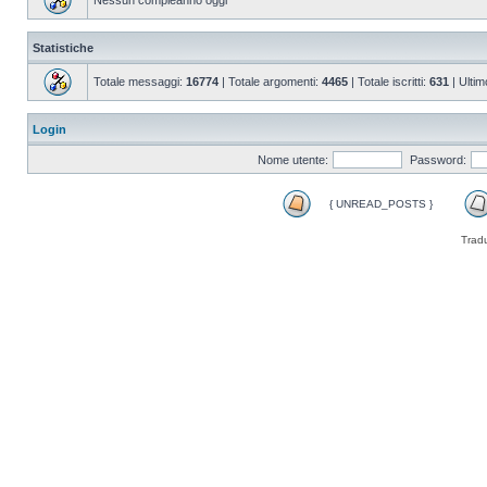
Nessun compleanno oggi
Statistiche
Totale messaggi:
16774
| Totale argomenti:
4465
| Totale iscritti:
631
| Ultim
Login
Nome utente:
Password:
{ UNREAD_POSTS }
Trad