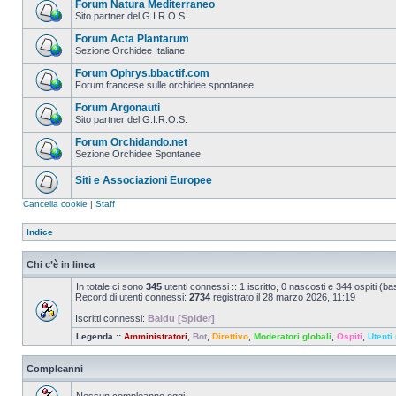
Forum Natura Mediterraneo
Sito partner del G.I.R.O.S.
Forum Acta Plantarum
Sezione Orchidee Italiane
Forum Ophrys.bbactif.com
Forum francese sulle orchidee spontanee
Forum Argonauti
Sito partner del G.I.R.O.S.
Forum Orchidando.net
Sezione Orchidee Spontanee
Siti e Associazioni Europee
Cancella cookie
|
Staff
Indice
Chi c’è in linea
In totale ci sono
345
utenti connessi :: 1 iscritto, 0 nascosti e 344 ospiti (basa
Record di utenti connessi:
2734
registrato il 28 marzo 2026, 11:19
Iscritti connessi:
Baidu [Spider]
Legenda ::
Amministratori
,
Bot
,
Direttivo
,
Moderatori globali
,
Ospiti
,
Utenti 
Compleanni