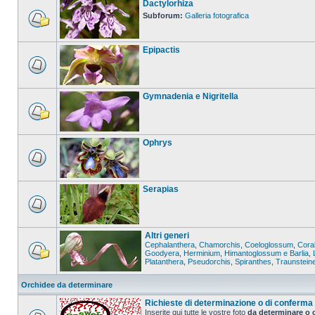
Dactylorhiza
Subforum:
Galleria fotografica
Epipactis
Gymnadenia e Nigritella
Ophrys
Serapias
Altri generi
Cephalanthera
,
Chamorchis
,
Coeloglossum
,
Coral
Goodyera
,
Herminium
,
Himantoglossum e Barlia
,
Platanthera
,
Pseudorchis
,
Spiranthes
,
Traunstein
Orchidee da determinare
Richieste di determinazione o di conferma
Inserite qui tutte le vostre foto
da determinare o 