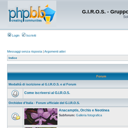
G.I.R.O.S. - Grupp
Sol
Login
Iscriviti
Messaggi senza risposta
|
Argomenti attivi
Indice
Forum
Modalità di iscrizione al G.I.R.O.S. e al Forum
Come iscriversi al G.I.R.O.S.
Orchidee d'Italia - Forum ufficiale del G.I.R.O.S.
Anacamptis, Orchis e Neotinea
Subforum:
Galleria fotografica