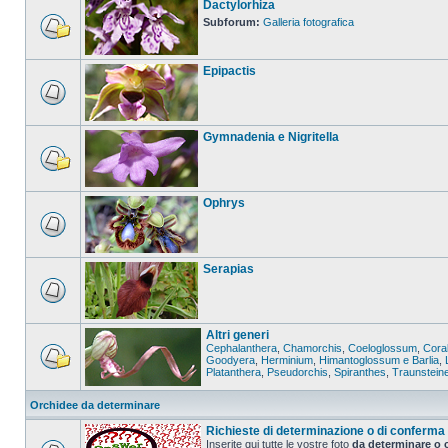
Dactylorhiza
Subforum:
Galleria fotografica
Epipactis
Gymnadenia e Nigritella
Ophrys
Serapias
Altri generi
Cephalanthera
,
Chamorchis
,
Coeloglossum
,
Coral
Goodyera
,
Herminium
,
Himantoglossum e Barlia
,
Platanthera
,
Pseudorchis
,
Spiranthes
,
Traunstein
Orchidee da determinare
Richieste di determinazione o di conferma
Inserite qui tutte le vostre foto
da determinare o 