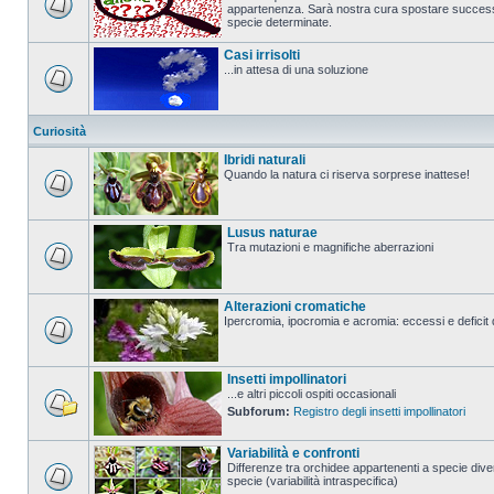
appartenenza. Sarà nostra cura spostare successi
specie determinate.
Casi irrisolti
...in attesa di una soluzione
Curiosità
Ibridi naturali
Quando la natura ci riserva sorprese inattese!
Lusus naturae
Tra mutazioni e magnifiche aberrazioni
Alterazioni cromatiche
Ipercromia, ipocromia e acromia: eccessi e deficit 
Insetti impollinatori
...e altri piccoli ospiti occasionali
Subforum:
Registro degli insetti impollinatori
Variabilità e confronti
Differenze tra orchidee appartenenti a specie diver
specie (variabilità intraspecifica)