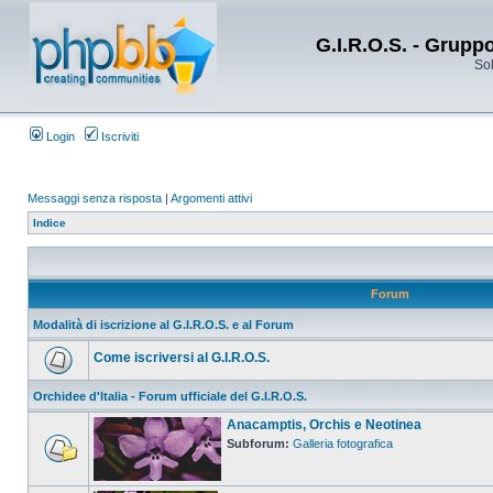
G.I.R.O.S. - Grupp
Sol
Login
Iscriviti
Messaggi senza risposta
|
Argomenti attivi
Indice
Forum
Modalità di iscrizione al G.I.R.O.S. e al Forum
Come iscriversi al G.I.R.O.S.
Orchidee d'Italia - Forum ufficiale del G.I.R.O.S.
Anacamptis, Orchis e Neotinea
Subforum:
Galleria fotografica