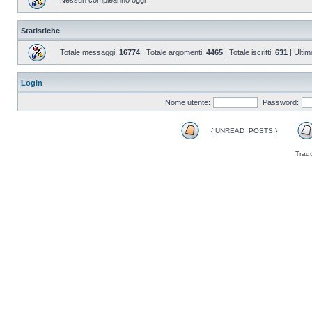
Nessun compleanno oggi
Statistiche
Totale messaggi:
16774
| Totale argomenti:
4465
| Totale iscritti:
631
| Ultim
Login
Nome utente:
Password:
{ UNREAD_POSTS }
Trad