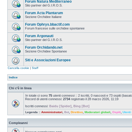
Forum Natura Mediterraneo
Sito partner del G.I.R.O.S.
Forum Acta Plantarum
Sezione Orchidee Italiane
Forum Ophrys.bbactif.com
Forum francese sulle orchidee spontanee
Forum Argonauti
Sito partner del G.I.R.O.S.
Forum Orchidando.net
Sezione Orchidee Spontanee
Siti e Associazioni Europee
Cancella cookie
|
Staff
Indice
Chi c’è in linea
In totale ci sono
75
utenti connessi :: 2 iscritti, 0 nascosti e 73 ospiti (basato 
Record di utenti connessi:
2734
registrato il 28 marzo 2026, 11:19
Iscritti connessi:
Baidu [Spider]
,
Bing [Bot]
Legenda ::
Amministratori
,
Bot
,
Direttivo
,
Moderatori globali
,
Ospiti
,
Utenti 
Compleanni