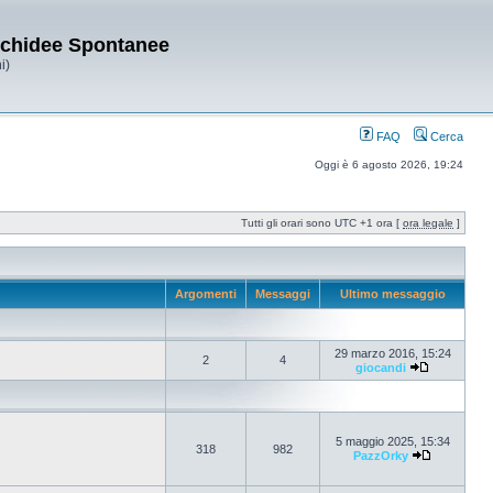
Orchidee Spontanee
i)
FAQ
Cerca
Oggi è 6 agosto 2026, 19:24
Tutti gli orari sono UTC +1 ora [
ora legale
]
Argomenti
Messaggi
Ultimo messaggio
29 marzo 2016, 15:24
2
4
giocandi
5 maggio 2025, 15:34
318
982
PazzOrky