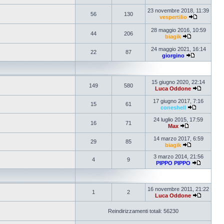
23 novembre 2018, 11:39
56
130
vespertilio
28 maggio 2016, 10:59
44
206
biagik
24 maggio 2021, 16:14
22
87
giorgino
15 giugno 2020, 22:14
149
580
Luca Oddone
17 giugno 2017, 7:16
15
61
coneshell
24 luglio 2015, 17:59
16
71
Max
14 marzo 2017, 6:59
29
85
biagik
3 marzo 2014, 21:56
4
9
PIPPO PIPPO
16 novembre 2011, 21:22
1
2
Luca Oddone
Reindirizzamenti totali: 56230