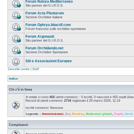
Forum Natura Mediterraneo
Sito partner del G.I.R.O.S.
Forum Acta Plantarum
Sezione Orchidee Italiane
Forum Ophrys.bbactif.com
Forum francese sulle orchidee spontanee
Forum Argonauti
Sito partner del G.I.R.O.S.
Forum Orchidando.net
Sezione Orchidee Spontanee
Siti e Associazioni Europee
Cancella cookie
|
Staff
Indice
Chi c’è in linea
In totale ci sono
455
utenti connessi :: 0 iscritti, 0 nascosti e 455 ospiti (basat
Record di utenti connessi:
2734
registrato il 28 marzo 2026, 11:19
Iscritti connessi: Nessuno
Legenda ::
Amministratori
,
Bot
,
Direttivo
,
Moderatori globali
,
Ospiti
,
Utenti 
Compleanni