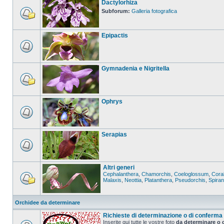
Dactylorhiza
Subforum:
Galleria fotografica
Epipactis
Gymnadenia e Nigritella
Ophrys
Serapias
Altri generi
Cephalanthera
,
Chamorchis
,
Coeloglossum
,
Coral
Malaxis
,
Neottia
,
Platanthera
,
Pseudorchis
,
Spira
Orchidee da determinare
Richieste di determinazione o di conferma
Inserite qui tutte le vostre foto
da determinare o 