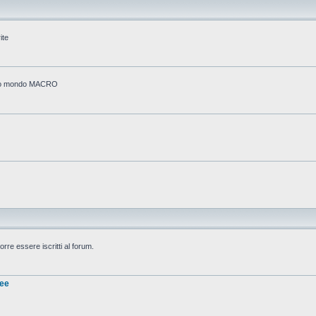
ite
stico mondo MACRO
rre essere iscritti al forum.
nee