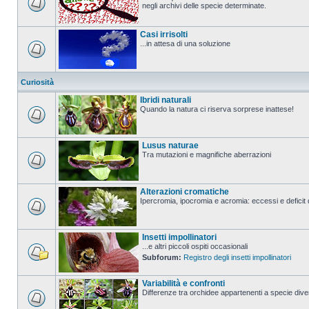
negli archivi delle specie determinate.
Casi irrisolti
...in attesa di una soluzione
Curiosità
Ibridi naturali
Quando la natura ci riserva sorprese inattese!
Lusus naturae
Tra mutazioni e magnifiche aberrazioni
Alterazioni cromatiche
Ipercromia, ipocromia e acromia: eccessi e deficit 
Insetti impollinatori
...e altri piccoli ospiti occasionali
Subforum:
Registro degli insetti impollinatori
Variabilità e confronti
Differenze tra orchidee appartenenti a specie divers