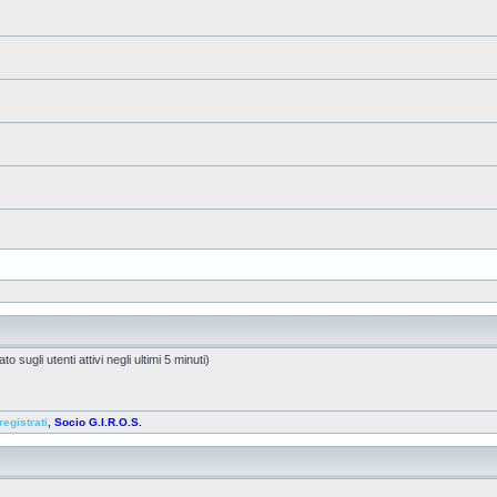
o sugli utenti attivi negli ultimi 5 minuti)
registrati
,
Socio G.I.R.O.S.