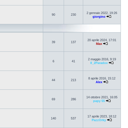
2 gennaio 2022, 19:26
90
230
giorgino
20 aprile 2024, 17:01
39
137
Max
2 maggio 2016, 9:19
6
41
Il_2Paradox
8 aprile 2016, 15:12
44
213
Alex
14 ottobre 2021, 16:05
69
286
papy 55
17 aprile 2023, 18:12
140
537
PazzOrky