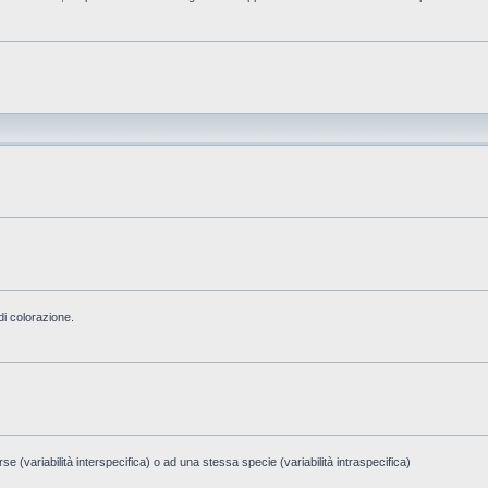
di colorazione.
e (variabilità interspecifica) o ad una stessa specie (variabilità intraspecifica)