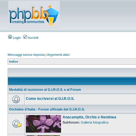
Login
Iscriviti
Messaggi senza risposta
|
Argomenti attivi
Indice
Modalità di iscrizione al G.I.R.O.S. e al Forum
Come iscriversi al G.I.R.O.S.
Orchidee d'Italia - Forum ufficiale del G.I.R.O.S.
Anacamptis, Orchis e Neotinea
Subforum:
Galleria fotografica