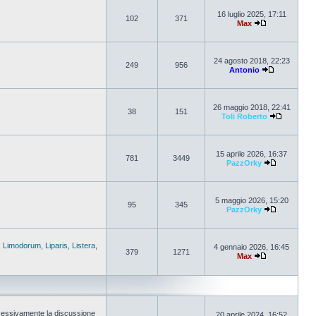
16 luglio 2025, 17:11
102
371
Max
24 agosto 2018, 22:23
249
956
Antonio
26 maggio 2018, 22:41
38
151
Toli Roberto
15 aprile 2026, 16:37
781
3449
PazzOrky
5 maggio 2026, 15:20
95
345
PazzOrky
,
Limodorum
,
Liparis
,
Listera
,
4 gennaio 2026, 16:45
379
1271
Max
cessivamente la discussione
20 aprile 2024, 16:52