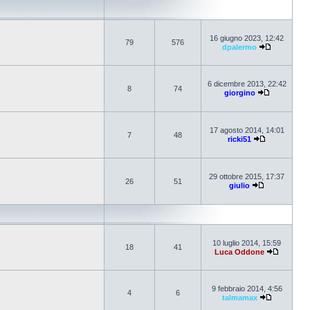
16 giugno 2023, 12:42
79
576
dpalermo
6 dicembre 2013, 22:42
8
74
giorgino
17 agosto 2014, 14:01
7
48
ricki51
29 ottobre 2015, 17:37
26
51
giulio
10 luglio 2014, 15:59
18
41
Luca Oddone
9 febbraio 2014, 4:56
4
6
talmamax