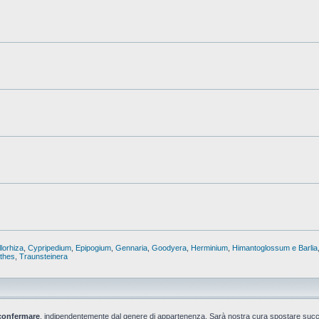
lorhiza
,
Cypripedium
,
Epipogium
,
Gennaria
,
Goodyera
,
Herminium
,
Himantoglossum e Barlia
nthes
,
Traunsteinera
confermare
, indipendentemente dal genere di appartenenza. Sarà nostra cura spostare suc