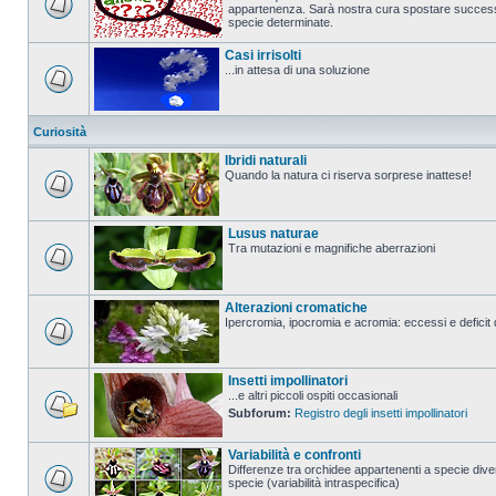
appartenenza. Sarà nostra cura spostare successi
specie determinate.
Casi irrisolti
...in attesa di una soluzione
Curiosità
Ibridi naturali
Quando la natura ci riserva sorprese inattese!
Lusus naturae
Tra mutazioni e magnifiche aberrazioni
Alterazioni cromatiche
Ipercromia, ipocromia e acromia: eccessi e deficit 
Insetti impollinatori
...e altri piccoli ospiti occasionali
Subforum:
Registro degli insetti impollinatori
Variabilità e confronti
Differenze tra orchidee appartenenti a specie diver
specie (variabilità intraspecifica)