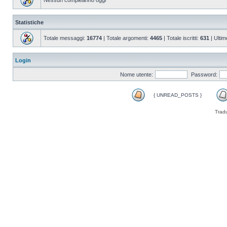
Nessun compleanno oggi
Statistiche
Totale messaggi:
16774
| Totale argomenti:
4465
| Totale iscritti:
631
| Ultim
Login
Nome utente:
Password:
{ UNREAD_POSTS }
Trad