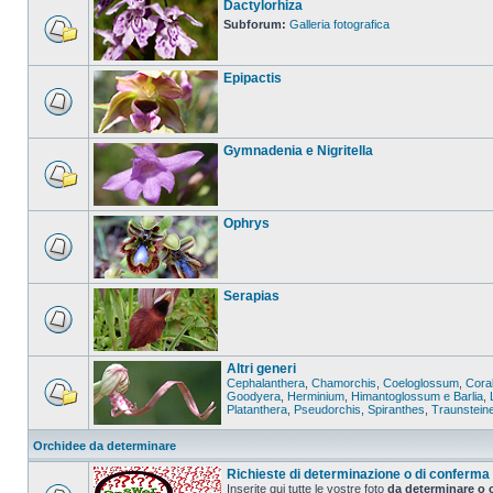
Dactylorhiza
Subforum:
Galleria fotografica
Epipactis
Gymnadenia e Nigritella
Ophrys
Serapias
Altri generi
Cephalanthera
,
Chamorchis
,
Coeloglossum
,
Coral
Goodyera
,
Herminium
,
Himantoglossum e Barlia
,
Platanthera
,
Pseudorchis
,
Spiranthes
,
Traunstein
Orchidee da determinare
Richieste di determinazione o di conferma
Inserite qui tutte le vostre foto
da determinare o 