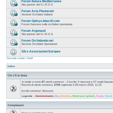
Forum Natura Mediterraneo
Sito partner del G.I.R.O.S.
Forum Acta Plantarum
Sezione Orchidee Italiane
Forum Ophrys.bbactif.com
Forum francese sulle orchidee spontanee
Forum Argonauti
Sito partner del G.I.R.O.S.
Forum Orchidando.net
Sezione Orchidee Spontanee
Siti e Associazioni Europee
Cancella cookie
|
Staff
Indice
Chi c’è in linea
In totale ci sono
67
utenti connessi :: 0 iscritti, 0 nascosti e 67 ospiti (basato 
Record di utenti connessi:
2734
registrato il 28 marzo 2026, 11:19
Iscritti connessi: Nessuno
Legenda ::
Amministratori
,
Bot
,
Direttivo
,
Moderatori globali
,
Ospiti
,
Utenti 
Compleanni