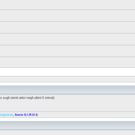
sugli utenti attivi negli ultimi 5 minuti)
registrati
,
Socio G.I.R.O.S.