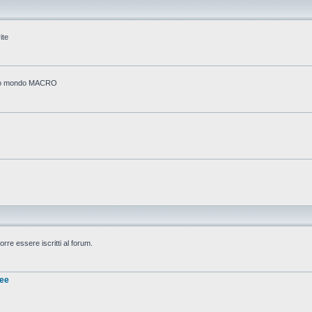
ite
stico mondo MACRO
rre essere iscritti al forum.
nee