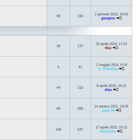
2 gennaio 2022, 19:26
90
230
giorgino
20 aprile 2024, 17:01
39
137
Max
2 maggio 2016, 9:19
6
41
Il_2Paradox
8 aprile 2016, 15:12
44
213
Alex
14 ottobre 2021, 16:05
69
286
papy 55
17 aprile 2023, 18:12
140
537
PazzOrky