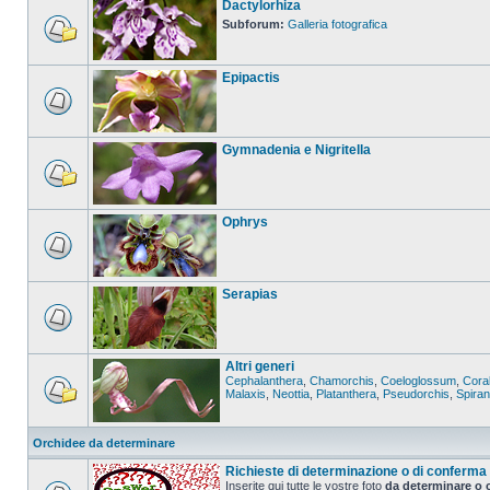
Dactylorhiza
Subforum:
Galleria fotografica
Epipactis
Gymnadenia e Nigritella
Ophrys
Serapias
Altri generi
Cephalanthera
,
Chamorchis
,
Coeloglossum
,
Coral
Malaxis
,
Neottia
,
Platanthera
,
Pseudorchis
,
Spira
Orchidee da determinare
Richieste di determinazione o di conferma
Inserite qui tutte le vostre foto
da determinare o 