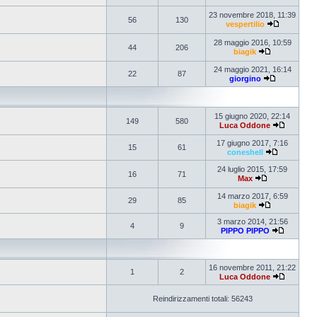
23 novembre 2018, 11:39
56
130
vespertilio
28 maggio 2016, 10:59
44
206
biagik
24 maggio 2021, 16:14
22
87
giorgino
15 giugno 2020, 22:14
149
580
Luca Oddone
17 giugno 2017, 7:16
15
61
coneshell
24 luglio 2015, 17:59
16
71
Max
14 marzo 2017, 6:59
29
85
biagik
3 marzo 2014, 21:56
4
9
PIPPO PIPPO
16 novembre 2011, 21:22
1
2
Luca Oddone
Reindirizzamenti totali: 56243