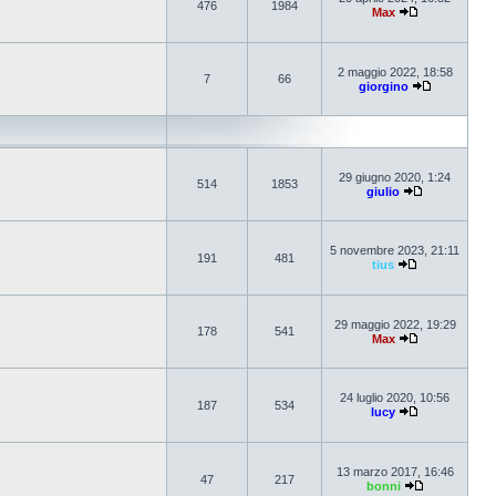
476
1984
Max
2 maggio 2022, 18:58
7
66
giorgino
29 giugno 2020, 1:24
514
1853
giulio
5 novembre 2023, 21:11
191
481
tius
29 maggio 2022, 19:29
178
541
Max
24 luglio 2020, 10:56
187
534
lucy
13 marzo 2017, 16:46
47
217
bonni