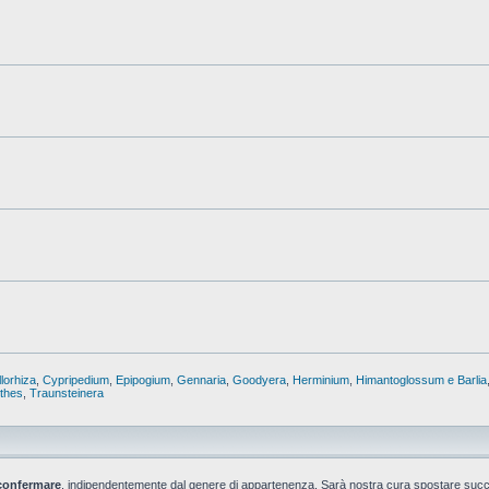
lorhiza
,
Cypripedium
,
Epipogium
,
Gennaria
,
Goodyera
,
Herminium
,
Himantoglossum e Barlia
nthes
,
Traunsteinera
confermare
, indipendentemente dal genere di appartenenza. Sarà nostra cura spostare suc