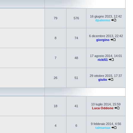
16 giugno 2023, 12:42
79
576
dpalermo
6 dicembre 2013, 22:42
8
74
giorgino
17 agosto 2014, 14:01
7
48
ricki51
29 ottobre 2015, 17:37
26
51
giulio
10 luglio 2014, 15:59
18
41
Luca Oddone
9 febbraio 2014, 4:56
4
6
talmamax