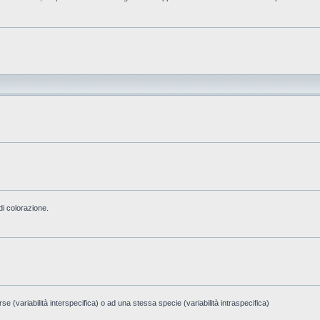
di colorazione.
e (variabilità interspecifica) o ad una stessa specie (variabilità intraspecifica)