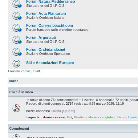
Forum Natura Mediterraneo
Sito partner del G.I.R.O.S.
Forum Acta Plantarum
Sezione Orchidee Italiane
Forum Ophrys.bbactif.com
Forum francese sulle orchidee spontanee
Forum Argonauti
Sito partner del G.I.R.O.S.
Forum Orchidando.net
Sezione Orchidee Spontanee
Siti e Associazioni Europee
Cancella cookie
|
Staff
Indice
Chi c’è in linea
In totale ci sono
73
utenti connessi :: 1 iscritto, 0 nascosti e 72 ospiti (basato 
Record di utenti connessi:
2734
registrato il 28 marzo 2026, 11:19
Iscritti connessi:
Baidu [Spider]
Legenda ::
Amministratori
,
Bot
,
Direttivo
,
Moderatori globali
,
Ospiti
,
Utenti 
Compleanni