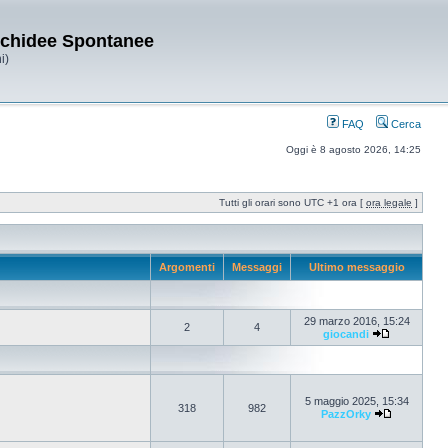
Orchidee Spontanee
i)
FAQ
Cerca
Oggi è 8 agosto 2026, 14:25
Tutti gli orari sono UTC +1 ora [
ora legale
]
Argomenti
Messaggi
Ultimo messaggio
29 marzo 2016, 15:24
2
4
giocandi
5 maggio 2025, 15:34
318
982
PazzOrky