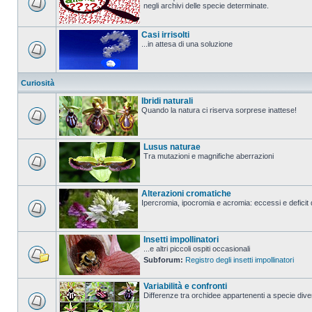
negli archivi delle specie determinate.
Casi irrisolti
...in attesa di una soluzione
Curiosità
Ibridi naturali
Quando la natura ci riserva sorprese inattese!
Lusus naturae
Tra mutazioni e magnifiche aberrazioni
Alterazioni cromatiche
Ipercromia, ipocromia e acromia: eccessi e deficit 
Insetti impollinatori
...e altri piccoli ospiti occasionali
Subforum:
Registro degli insetti impollinatori
Variabilità e confronti
Differenze tra orchidee appartenenti a specie divers