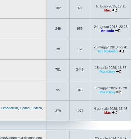
16 luglio 2025, 17:11
102
371
Max
24 agosto 2018, 22:23
249
956
Antonio
26 maggio 2018, 22:41
38
151
Toli Roberto
15 aprile 2026, 16:37
781
3449
PazzOrky
5 maggio 2026, 15:20
95
345
PazzOrky
,
Limodorum
,
Liparis
,
Listera
,
4 gennaio 2026, 16:45
379
1271
Max
cessivamente la discussione
20 aprile 2024, 16:52