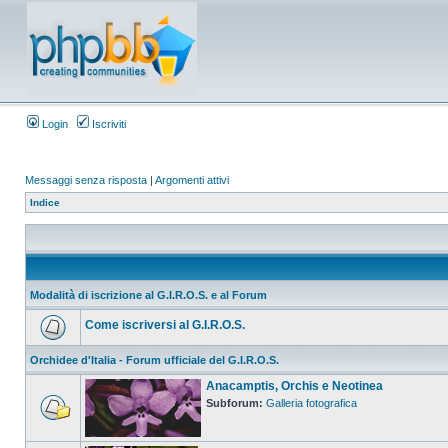
Login
Iscriviti
Messaggi senza risposta
|
Argomenti attivi
Indice
Modalità di iscrizione al G.I.R.O.S. e al Forum
Come iscriversi al G.I.R.O.S.
Orchidee d'Italia - Forum ufficiale del G.I.R.O.S.
Anacamptis, Orchis e Neotinea
Subforum:
Galleria fotografica