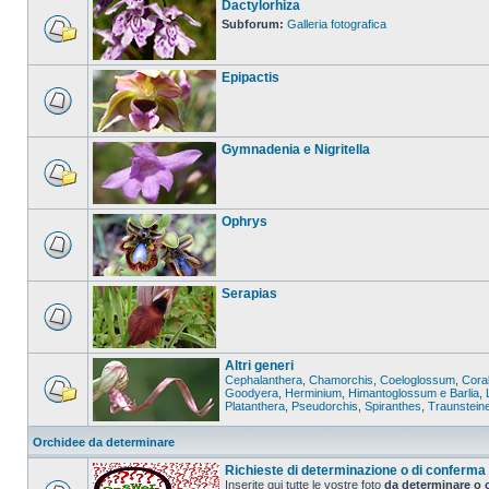
Dactylorhiza
Subforum:
Galleria fotografica
Epipactis
Gymnadenia e Nigritella
Ophrys
Serapias
Altri generi
Cephalanthera
,
Chamorchis
,
Coeloglossum
,
Coral
Goodyera
,
Herminium
,
Himantoglossum e Barlia
,
Platanthera
,
Pseudorchis
,
Spiranthes
,
Traunstein
Orchidee da determinare
Richieste di determinazione o di conferma
Inserite qui tutte le vostre foto
da determinare o 