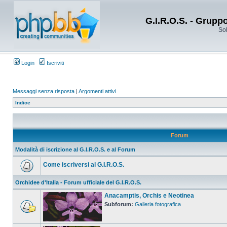
G.I.R.O.S. - Grupp
Sol
Login
Iscriviti
Messaggi senza risposta
|
Argomenti attivi
Indice
Forum
Modalità di iscrizione al G.I.R.O.S. e al Forum
Come iscriversi al G.I.R.O.S.
Orchidee d'Italia - Forum ufficiale del G.I.R.O.S.
Anacamptis, Orchis e Neotinea
Subforum:
Galleria fotografica