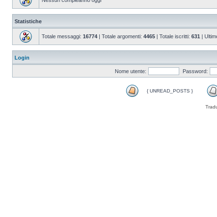
Nessun compleanno oggi
Statistiche
Totale messaggi:
16774
| Totale argomenti:
4465
| Totale iscritti:
631
| Ultim
Login
Nome utente:
Password:
{ UNREAD_POSTS }
Trad