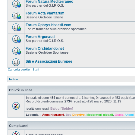
Forum Natura Mediterraneo
Sito partner del G.I.R.O.S.
Forum Acta Plantarum
Sezione Orchidee Italiane
Forum Ophrys.bbactif.com
Forum francese sulle orchidee spontanee
Forum Argonauti
Sito partner del G.I.R.O.S.
Forum Orchidando.net
Sezione Orchidee Spontanee
Siti e Associazioni Europee
Cancella cookie
|
Staff
Indice
Chi c’è in linea
In totale ci sono
454
utenti connessi :: 1 iscritto, 0 nascosti e 453 ospiti (basa
Record di utenti connessi:
2734
registrato il 28 marzo 2026, 11:19
Iscritti connessi:
Baidu [Spider]
Legenda ::
Amministratori
,
Bot
,
Direttivo
,
Moderatori globali
,
Ospiti
,
Utenti 
Compleanni