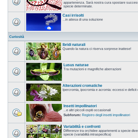
appartenenza. Sarà nostra cura spostare successi
specie determinate.
Casi irrisolti
...in attesa di una soluzione
Curiosità
Ibridi naturali
Quando la natura ci riserva sorprese inattese!
Lusus naturae
Tra mutazioni e magnifiche aberrazioni
Alterazioni cromatiche
Ipercromia, ipocromia e acromia: eccessi e deficit 
Insetti impollinatori
...e altri piccoli ospiti occasionali
Subforum:
Registro degli insetti impollinatori
Variabilità e confronti
Differenze tra orchidee appartenenti a specie diver
specie (variabilità intraspecifica)