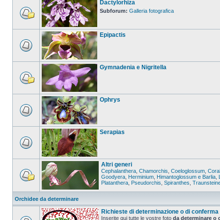
Dactylorhiza
Subforum:
Galleria fotografica
Epipactis
Gymnadenia e Nigritella
Ophrys
Serapias
Altri generi
Cephalanthera
,
Chamorchis
,
Coeloglossum
,
Coral
Goodyera
,
Herminium
,
Himantoglossum e Barlia
,
Platanthera
,
Pseudorchis
,
Spiranthes
,
Traunstein
Orchidee da determinare
Richieste di determinazione o di conferma
Inserite qui tutte le vostre foto
da determinare o 