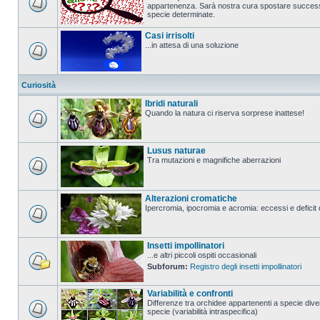
appartenenza. Sarà nostra cura spostare successi
specie determinate.
Casi irrisolti
...in attesa di una soluzione
Curiosità
Ibridi naturali
Quando la natura ci riserva sorprese inattese!
Lusus naturae
Tra mutazioni e magnifiche aberrazioni
Alterazioni cromatiche
Ipercromia, ipocromia e acromia: eccessi e deficit 
Insetti impollinatori
...e altri piccoli ospiti occasionali
Subforum:
Registro degli insetti impollinatori
Variabilità e confronti
Differenze tra orchidee appartenenti a specie diver
specie (variabilità intraspecifica)