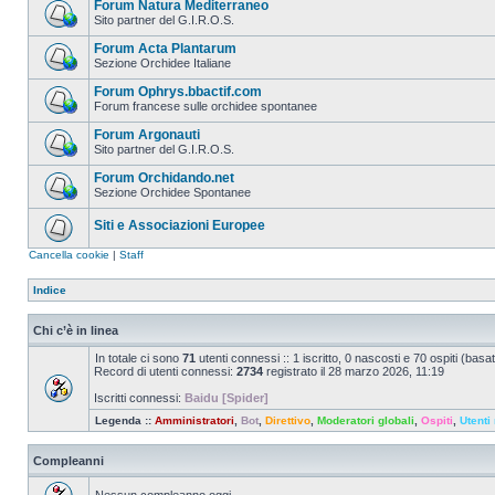
Forum Natura Mediterraneo
Sito partner del G.I.R.O.S.
Forum Acta Plantarum
Sezione Orchidee Italiane
Forum Ophrys.bbactif.com
Forum francese sulle orchidee spontanee
Forum Argonauti
Sito partner del G.I.R.O.S.
Forum Orchidando.net
Sezione Orchidee Spontanee
Siti e Associazioni Europee
Cancella cookie
|
Staff
Indice
Chi c’è in linea
In totale ci sono
71
utenti connessi :: 1 iscritto, 0 nascosti e 70 ospiti (basato 
Record di utenti connessi:
2734
registrato il 28 marzo 2026, 11:19
Iscritti connessi:
Baidu [Spider]
Legenda ::
Amministratori
,
Bot
,
Direttivo
,
Moderatori globali
,
Ospiti
,
Utenti 
Compleanni