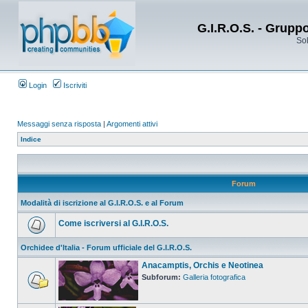
G.I.R.O.S. - Grupp
Sol
Login
Iscriviti
Messaggi senza risposta
|
Argomenti attivi
Indice
Forum
Modalità di iscrizione al G.I.R.O.S. e al Forum
Come iscriversi al G.I.R.O.S.
Orchidee d'Italia - Forum ufficiale del G.I.R.O.S.
Anacamptis, Orchis e Neotinea
Subforum:
Galleria fotografica