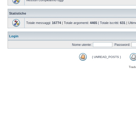
Nessun compleanno oggi
Statistiche
Totale messaggi:
16774
| Totale argomenti:
4465
| Totale iscritti:
631
| Ultim
Login
Nome utente:
Password:
{ UNREAD_POSTS }
Trad