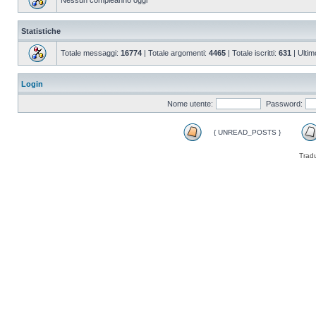
Nessun compleanno oggi
Statistiche
Totale messaggi:
16774
| Totale argomenti:
4465
| Totale iscritti:
631
| Ultim
Login
Nome utente:
Password:
{ UNREAD_POSTS }
Trad