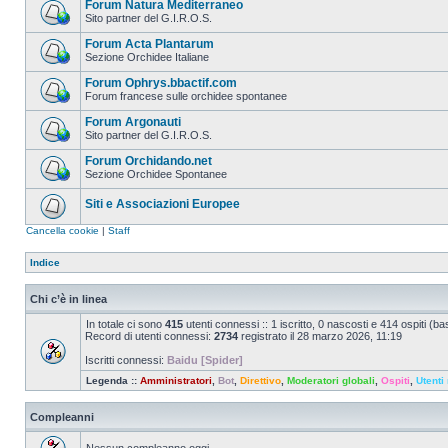
Forum Natura Mediterraneo
Sito partner del G.I.R.O.S.
Forum Acta Plantarum
Sezione Orchidee Italiane
Forum Ophrys.bbactif.com
Forum francese sulle orchidee spontanee
Forum Argonauti
Sito partner del G.I.R.O.S.
Forum Orchidando.net
Sezione Orchidee Spontanee
Siti e Associazioni Europee
Cancella cookie
|
Staff
Indice
Chi c’è in linea
In totale ci sono
415
utenti connessi :: 1 iscritto, 0 nascosti e 414 ospiti (basa
Record di utenti connessi:
2734
registrato il 28 marzo 2026, 11:19
Iscritti connessi:
Baidu [Spider]
Legenda ::
Amministratori
,
Bot
,
Direttivo
,
Moderatori globali
,
Ospiti
,
Utenti 
Compleanni