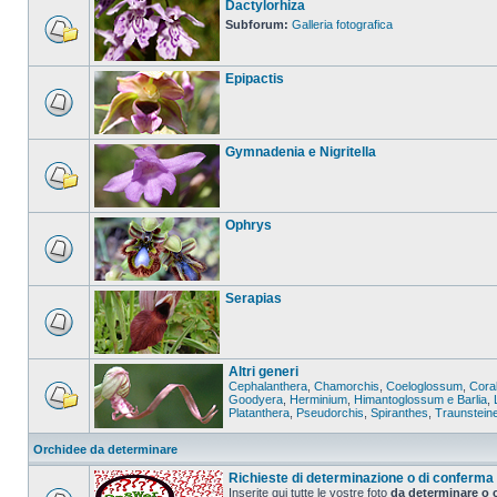
Dactylorhiza
Subforum:
Galleria fotografica
Epipactis
Gymnadenia e Nigritella
Ophrys
Serapias
Altri generi
Cephalanthera
,
Chamorchis
,
Coeloglossum
,
Coral
Goodyera
,
Herminium
,
Himantoglossum e Barlia
,
Platanthera
,
Pseudorchis
,
Spiranthes
,
Traunstein
Orchidee da determinare
Richieste di determinazione o di conferma
Inserite qui tutte le vostre foto
da determinare o 