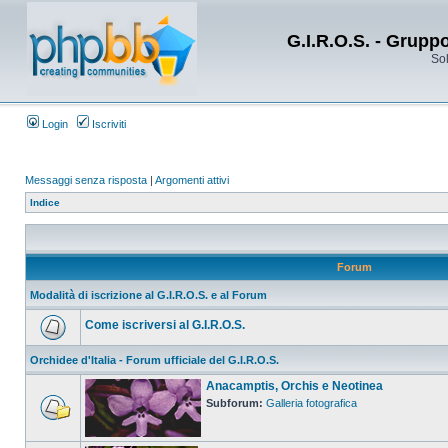
G.I.R.O.S. - Grupp
Sol
Login
Iscriviti
Messaggi senza risposta
|
Argomenti attivi
Indice
Forum
Modalità di iscrizione al G.I.R.O.S. e al Forum
Come iscriversi al G.I.R.O.S.
Orchidee d'Italia - Forum ufficiale del G.I.R.O.S.
Anacamptis, Orchis e Neotinea
Subforum:
Galleria fotografica