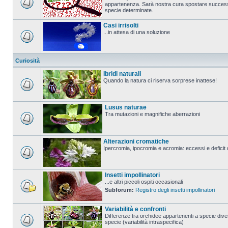
appartenenza. Sarà nostra cura spostare successi
specie determinate.
Casi irrisolti
...in attesa di una soluzione
Curiosità
Ibridi naturali
Quando la natura ci riserva sorprese inattese!
Lusus naturae
Tra mutazioni e magnifiche aberrazioni
Alterazioni cromatiche
Ipercromia, ipocromia e acromia: eccessi e deficit 
Insetti impollinatori
...e altri piccoli ospiti occasionali
Subforum:
Registro degli insetti impollinatori
Variabilità e confronti
Differenze tra orchidee appartenenti a specie diver
specie (variabilità intraspecifica)