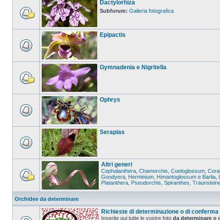
Dactylorhiza
Subforum:
Galleria fotografica
Epipactis
Gymnadenia e Nigritella
Ophrys
Serapias
Altri generi
Cephalanthera
,
Chamorchis
,
Coeloglossum
,
Coral
Goodyera
,
Herminium
,
Himantoglossum e Barlia
,
Platanthera
,
Pseudorchis
,
Spiranthes
,
Traunstein
Orchidee da determinare
Richieste di determinazione o di conferma
Inserite qui tutte le vostre foto
da determinare o 