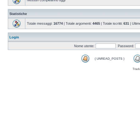
Nessun compleanno oggi
Statistiche
Totale messaggi:
16774
| Totale argomenti:
4465
| Totale iscritti:
631
| Ultim
Login
Nome utente:
Password:
{ UNREAD_POSTS }
Trad