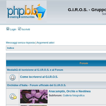
G.I.R.O.S. - Grupp
Sol
Login
Iscriviti
Messaggi senza risposta
|
Argomenti attivi
Indice
Forum
Modalità di iscrizione al G.I.R.O.S. e al Forum
Come iscriversi al G.I.R.O.S.
Orchidee d'Italia - Forum ufficiale del G.I.R.O.S.
Anacamptis, Orchis e Neotinea
Subforum:
Galleria fotografica