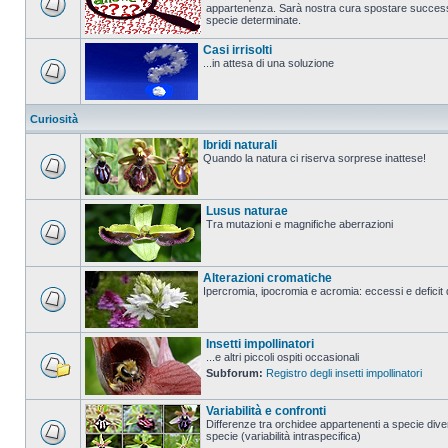
appartenenza. Sarà nostra cura spostare successi
specie determinate.
Casi irrisolti
...in attesa di una soluzione
Curiosità
Ibridi naturali
Quando la natura ci riserva sorprese inattese!
Lusus naturae
Tra mutazioni e magnifiche aberrazioni
Alterazioni cromatiche
Ipercromia, ipocromia e acromia: eccessi e deficit 
Insetti impollinatori
...e altri piccoli ospiti occasionali
Subforum:
Registro degli insetti impollinatori
Variabilità e confronti
Differenze tra orchidee appartenenti a specie diver
specie (variabilità intraspecifica)