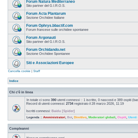
Forum Natura Mediterraneo
Sito partner del G.I.R.O.S.
Forum Acta Plantarum
Sezione Orchidee Italiane
Forum Ophrys.bbactif.com
Forum francese sulle orchidee spontanee
Forum Argonauti
Sito partner del G.I.R.O.S.
Forum Orchidando.net
Sezione Orchidee Spontanee
Siti e Associazioni Europee
Cancella cookie
|
Staff
Indice
Chi c’è in linea
In totale ci sono
390
utenti connessi :: 1 iscritto, 0 nascosti e 389 ospiti (basa
Record di utenti connessi:
2734
registrato il 28 marzo 2026, 11:19
Iscritti connessi:
Baidu [Spider]
Legenda ::
Amministratori
,
Bot
,
Direttivo
,
Moderatori globali
,
Ospiti
,
Utenti 
Compleanni