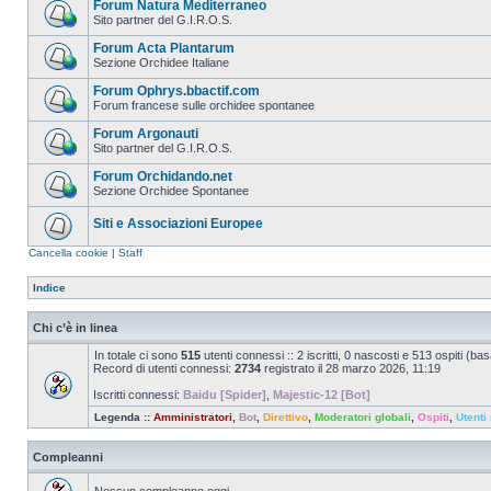
Forum Natura Mediterraneo
Sito partner del G.I.R.O.S.
Forum Acta Plantarum
Sezione Orchidee Italiane
Forum Ophrys.bbactif.com
Forum francese sulle orchidee spontanee
Forum Argonauti
Sito partner del G.I.R.O.S.
Forum Orchidando.net
Sezione Orchidee Spontanee
Siti e Associazioni Europee
Cancella cookie
|
Staff
Indice
Chi c’è in linea
In totale ci sono
515
utenti connessi :: 2 iscritti, 0 nascosti e 513 ospiti (basat
Record di utenti connessi:
2734
registrato il 28 marzo 2026, 11:19
Iscritti connessi:
Baidu [Spider]
,
Majestic-12 [Bot]
Legenda ::
Amministratori
,
Bot
,
Direttivo
,
Moderatori globali
,
Ospiti
,
Utenti 
Compleanni