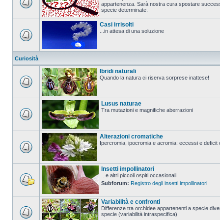
appartenenza. Sarà nostra cura spostare successi
specie determinate.
Casi irrisolti
...in attesa di una soluzione
Curiosità
Ibridi naturali
Quando la natura ci riserva sorprese inattese!
Lusus naturae
Tra mutazioni e magnifiche aberrazioni
Alterazioni cromatiche
Ipercromia, ipocromia e acromia: eccessi e deficit 
Insetti impollinatori
...e altri piccoli ospiti occasionali
Subforum:
Registro degli insetti impollinatori
Variabilità e confronti
Differenze tra orchidee appartenenti a specie diver
specie (variabilità intraspecifica)