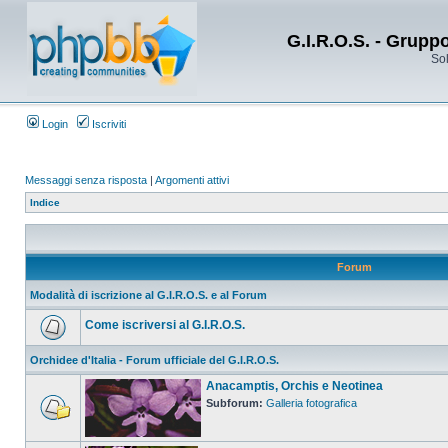
G.I.R.O.S. - Grupp
Sol
Login
Iscriviti
Messaggi senza risposta
|
Argomenti attivi
Indice
Forum
Modalità di iscrizione al G.I.R.O.S. e al Forum
Come iscriversi al G.I.R.O.S.
Orchidee d'Italia - Forum ufficiale del G.I.R.O.S.
Anacamptis, Orchis e Neotinea
Subforum:
Galleria fotografica