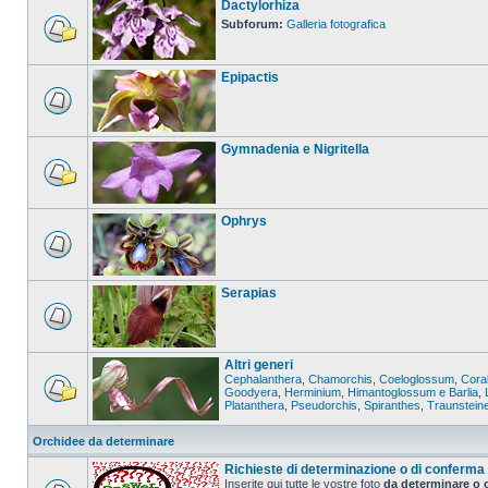
Dactylorhiza
Subforum:
Galleria fotografica
Epipactis
Gymnadenia e Nigritella
Ophrys
Serapias
Altri generi
Cephalanthera
,
Chamorchis
,
Coeloglossum
,
Coral
Goodyera
,
Herminium
,
Himantoglossum e Barlia
,
Platanthera
,
Pseudorchis
,
Spiranthes
,
Traunstein
Orchidee da determinare
Richieste di determinazione o di conferma
Inserite qui tutte le vostre foto
da determinare o 