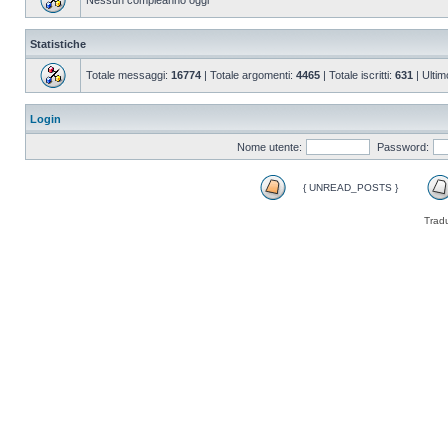
Nessun compleanno oggi
Statistiche
Totale messaggi:
16774
| Totale argomenti:
4465
| Totale iscritti:
631
| Ultim
Login
Nome utente:
Password:
{ UNREAD_POSTS }
Trad