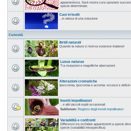
appartenenza. Sarà nostra cura spostare successi
specie determinate.
Casi irrisolti
...in attesa di una soluzione
Curiosità
Ibridi naturali
Quando la natura ci riserva sorprese inattese!
Lusus naturae
Tra mutazioni e magnifiche aberrazioni
Alterazioni cromatiche
Ipercromia, ipocromia e acromia: eccessi e deficit 
Insetti impollinatori
...e altri piccoli ospiti occasionali
Subforum:
Registro degli insetti impollinatori
Variabilità e confronti
Differenze tra orchidee appartenenti a specie diver
specie (variabilità intraspecifica)