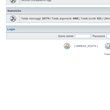
Nessun compleanno oggi
Statistiche
Totale messaggi:
16774
| Totale argomenti:
4465
| Totale iscritti:
631
| Ultim
Login
Nome utente:
Password:
{ UNREAD_POSTS }
Trad