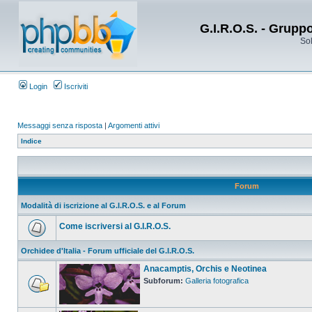
G.I.R.O.S. - Grupp
Sol
Login
Iscriviti
Messaggi senza risposta
|
Argomenti attivi
Indice
Forum
Modalità di iscrizione al G.I.R.O.S. e al Forum
Come iscriversi al G.I.R.O.S.
Orchidee d'Italia - Forum ufficiale del G.I.R.O.S.
Anacamptis, Orchis e Neotinea
Subforum:
Galleria fotografica