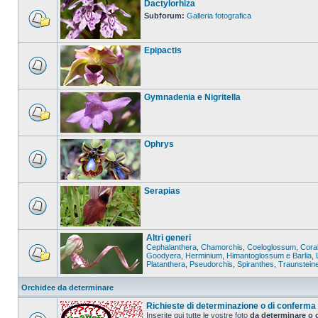
Dactylorhiza
Subforum:
Galleria fotografica
Epipactis
Gymnadenia e Nigritella
Ophrys
Serapias
Altri generi
Cephalanthera
,
Chamorchis
,
Coeloglossum
,
Coral
Goodyera
,
Herminium
,
Himantoglossum e Barlia
,
Platanthera
,
Pseudorchis
,
Spiranthes
,
Traunstein
Orchidee da determinare
Richieste di determinazione o di conferma
Inserite qui tutte le vostre foto
da determinare o 