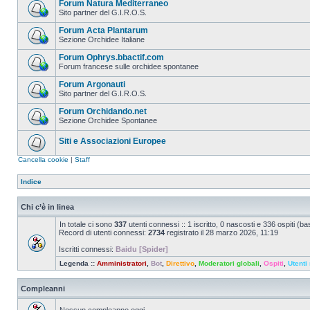
Forum Natura Mediterraneo
Sito partner del G.I.R.O.S.
Forum Acta Plantarum
Sezione Orchidee Italiane
Forum Ophrys.bbactif.com
Forum francese sulle orchidee spontanee
Forum Argonauti
Sito partner del G.I.R.O.S.
Forum Orchidando.net
Sezione Orchidee Spontanee
Siti e Associazioni Europee
Cancella cookie
|
Staff
Indice
Chi c’è in linea
In totale ci sono
337
utenti connessi :: 1 iscritto, 0 nascosti e 336 ospiti (basa
Record di utenti connessi:
2734
registrato il 28 marzo 2026, 11:19
Iscritti connessi:
Baidu [Spider]
Legenda ::
Amministratori
,
Bot
,
Direttivo
,
Moderatori globali
,
Ospiti
,
Utenti 
Compleanni