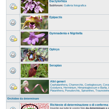
Dactylorhiza
Subforum:
Galleria fotografica
Epipactis
Gymnadenia e Nigritella
Ophrys
Serapias
Altri generi
Cephalanthera
,
Chamorchis
,
Coeloglossum
,
Coral
Goodyera
,
Herminium
,
Himantoglossum e Barlia
,
Platanthera
,
Pseudorchis
,
Spiranthes
,
Traunstein
Orchidee da determinare
Richieste di determinazione o di conferma
Inserite qui tutte le vostre foto
da determinare o 