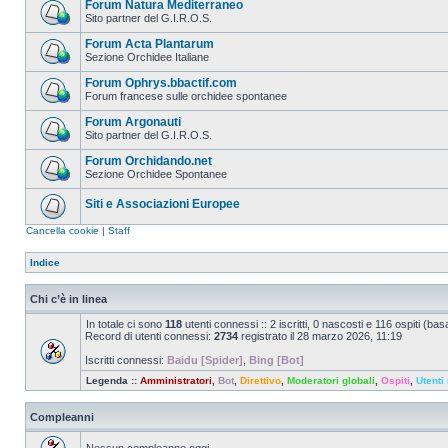
Forum Natura Mediterraneo
Sito partner del G.I.R.O.S.
Forum Acta Plantarum
Sezione Orchidee Italiane
Forum Ophrys.bbactif.com
Forum francese sulle orchidee spontanee
Forum Argonauti
Sito partner del G.I.R.O.S.
Forum Orchidando.net
Sezione Orchidee Spontanee
Siti e Associazioni Europee
Cancella cookie
|
Staff
Indice
Chi c’è in linea
In totale ci sono
118
utenti connessi :: 2 iscritti, 0 nascosti e 116 ospiti (basat
Record di utenti connessi:
2734
registrato il 28 marzo 2026, 11:19
Iscritti connessi:
Baidu [Spider]
,
Bing [Bot]
Legenda ::
Amministratori
,
Bot
,
Direttivo
,
Moderatori globali
,
Ospiti
,
Utenti 
Compleanni