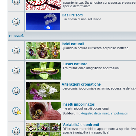
appartenenza. Sarà nostra cura spostare successi
specie determinate.
Casi irrisolti
...in attesa di una soluzione
Curiosità
Ibridi naturali
Quando la natura ci riserva sorprese inattese!
Lusus naturae
Tra mutazioni e magnifiche aberrazioni
Alterazioni cromatiche
Ipercromia, ipocromia e acromia: eccessi e deficit 
Insetti impollinatori
...e altri piccoli ospiti occasionali
Subforum:
Registro degli insetti impollinatori
Variabilità e confronti
Differenze tra orchidee appartenenti a specie diver
specie (variabilità intraspecifica)