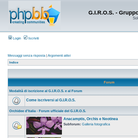
G.I.R.O.S. - Grupp
Sol
Login
Iscriviti
Messaggi senza risposta
|
Argomenti attivi
Indice
Forum
Modalità di iscrizione al G.I.R.O.S. e al Forum
Come iscriversi al G.I.R.O.S.
Orchidee d'Italia - Forum ufficiale del G.I.R.O.S.
Anacamptis, Orchis e Neotinea
Subforum:
Galleria fotografica