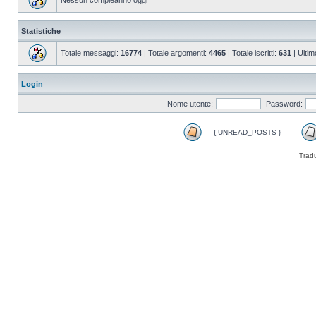
Nessun compleanno oggi
Statistiche
Totale messaggi:
16774
| Totale argomenti:
4465
| Totale iscritti:
631
| Ultim
Login
Nome utente:
Password:
{ UNREAD_POSTS }
Trad