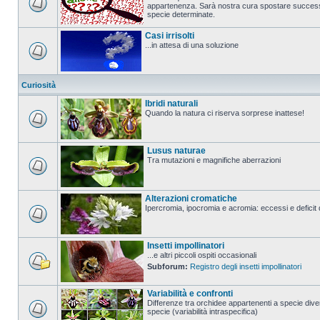
appartenenza. Sarà nostra cura spostare successi
specie determinate.
Casi irrisolti
...in attesa di una soluzione
Curiosità
Ibridi naturali
Quando la natura ci riserva sorprese inattese!
Lusus naturae
Tra mutazioni e magnifiche aberrazioni
Alterazioni cromatiche
Ipercromia, ipocromia e acromia: eccessi e deficit 
Insetti impollinatori
...e altri piccoli ospiti occasionali
Subforum:
Registro degli insetti impollinatori
Variabilità e confronti
Differenze tra orchidee appartenenti a specie diver
specie (variabilità intraspecifica)