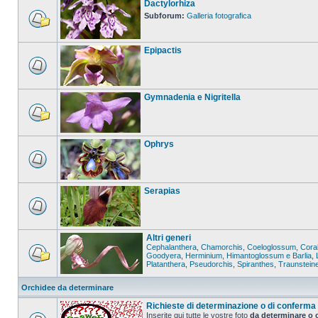
Dactylorhiza
Subforum:
Galleria fotografica
Epipactis
Gymnadenia e Nigritella
Ophrys
Serapias
Altri generi
Cephalanthera
,
Chamorchis
,
Coeloglossum
,
Coral
Goodyera
,
Herminium
,
Himantoglossum e Barlia
,
Platanthera
,
Pseudorchis
,
Spiranthes
,
Traunstein
Orchidee da determinare
Richieste di determinazione o di conferma
Inserite qui tutte le vostre foto
da determinare o 