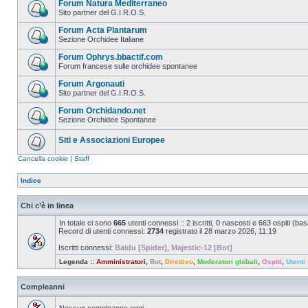
Forum Natura Mediterraneo
Sito partner del G.I.R.O.S.
Forum Acta Plantarum
Sezione Orchidee Italiane
Forum Ophrys.bbactif.com
Forum francese sulle orchidee spontanee
Forum Argonauti
Sito partner del G.I.R.O.S.
Forum Orchidando.net
Sezione Orchidee Spontanee
Siti e Associazioni Europee
Cancella cookie
|
Staff
Indice
Chi c’è in linea
In totale ci sono
665
utenti connessi :: 2 iscritti, 0 nascosti e 663 ospiti (basat
Record di utenti connessi:
2734
registrato il 28 marzo 2026, 11:19
Iscritti connessi:
Baidu [Spider]
,
Majestic-12 [Bot]
Legenda ::
Amministratori
,
Bot
,
Direttivo
,
Moderatori globali
,
Ospiti
,
Utenti 
Compleanni