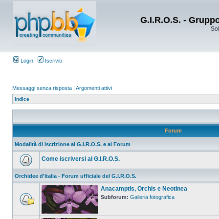
G.I.R.O.S. - Grupp
Sol
Login
Iscriviti
Messaggi senza risposta
|
Argomenti attivi
Indice
Forum
Modalità di iscrizione al G.I.R.O.S. e al Forum
Come iscriversi al G.I.R.O.S.
Orchidee d'Italia - Forum ufficiale del G.I.R.O.S.
Anacamptis, Orchis e Neotinea
Subforum:
Galleria fotografica