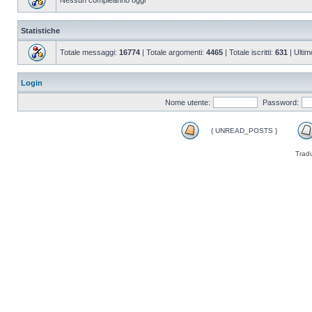
Nessun compleanno oggi
Statistiche
Totale messaggi:
16774
| Totale argomenti:
4465
| Totale iscritti:
631
| Ultim
Login
Nome utente:
Password:
{ UNREAD_POSTS }
Trad