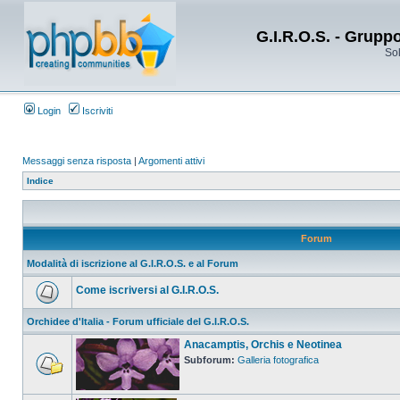
G.I.R.O.S. - Grupp
Sol
Login
Iscriviti
Messaggi senza risposta
|
Argomenti attivi
Indice
Forum
Modalità di iscrizione al G.I.R.O.S. e al Forum
Come iscriversi al G.I.R.O.S.
Orchidee d'Italia - Forum ufficiale del G.I.R.O.S.
Anacamptis, Orchis e Neotinea
Subforum:
Galleria fotografica