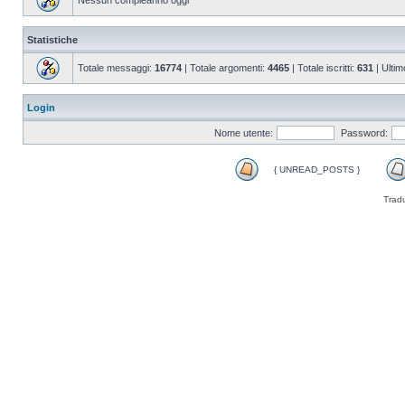
Nessun compleanno oggi
Statistiche
Totale messaggi:
16774
| Totale argomenti:
4465
| Totale iscritti:
631
| Ultim
Login
Nome utente:
Password:
{ UNREAD_POSTS }
Trad