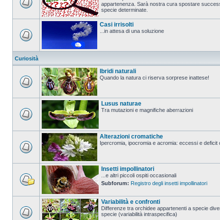
appartenenza. Sarà nostra cura spostare successi
specie determinate.
Casi irrisolti
...in attesa di una soluzione
Curiosità
Ibridi naturali
Quando la natura ci riserva sorprese inattese!
Lusus naturae
Tra mutazioni e magnifiche aberrazioni
Alterazioni cromatiche
Ipercromia, ipocromia e acromia: eccessi e deficit 
Insetti impollinatori
...e altri piccoli ospiti occasionali
Subforum:
Registro degli insetti impollinatori
Variabilità e confronti
Differenze tra orchidee appartenenti a specie diver
specie (variabilità intraspecifica)