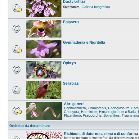
Dactylorhiza
Subforum:
Galleria fotografica
Epipactis
Gymnadenia e Nigritella
Ophrys
Serapias
Altri generi
Cephalanthera
,
Chamorchis
,
Coeloglossum
,
Coral
Goodyera
,
Herminium
,
Himantoglossum e Barlia
,
Platanthera
,
Pseudorchis
,
Spiranthes
,
Traunstein
Orchidee da determinare
Richieste di determinazione o di conferma
Inserite qui tutte le vostre foto
da determinare o 