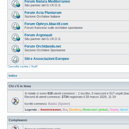
Forum Natura Mediterraneo
Sito partner del G.I.R.O.S.
Forum Acta Plantarum
Sezione Orchidee Italiane
Forum Ophrys.bbactif.com
Forum francese sulle orchidee spontanee
Forum Argonauti
Sito partner del G.I.R.O.S.
Forum Orchidando.net
Sezione Orchidee Spontanee
Siti e Associazioni Europee
Cancella cookie
|
Staff
Indice
Chi c’è in linea
In totale ci sono
618
utenti connessi :: 1 iscritto, 0 nascosti e 617 ospiti (basa
Record di utenti connessi:
2734
registrato il 28 marzo 2026, 11:19
Iscritti connessi:
Baidu [Spider]
Legenda ::
Amministratori
,
Bot
,
Direttivo
,
Moderatori globali
,
Ospiti
,
Utenti 
Compleanni