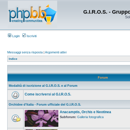
G.I.R.O.S. - Grupp
Sol
Login
Iscriviti
Messaggi senza risposta
|
Argomenti attivi
Indice
Forum
Modalità di iscrizione al G.I.R.O.S. e al Forum
Come iscriversi al G.I.R.O.S.
Orchidee d'Italia - Forum ufficiale del G.I.R.O.S.
Anacamptis, Orchis e Neotinea
Subforum:
Galleria fotografica