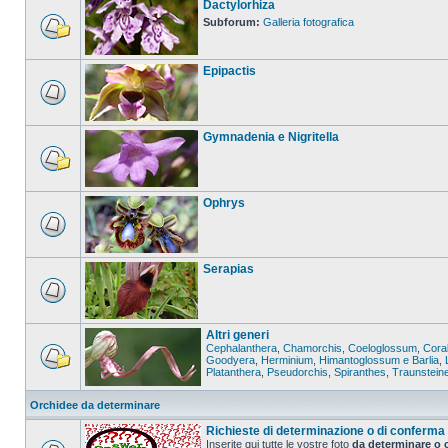
Dactylorhiza
Subforum:
Galleria fotografica
Epipactis
Gymnadenia e Nigritella
Ophrys
Serapias
Altri generi
Cephalanthera
,
Chamorchis
,
Coeloglossum
,
Coral
Goodyera
,
Herminium
,
Himantoglossum e Barlia
,
Platanthera
,
Pseudorchis
,
Spiranthes
,
Traunstein
Orchidee da determinare
Richieste di determinazione o di conferma
Inserite qui tutte le vostre foto
da determinare o 