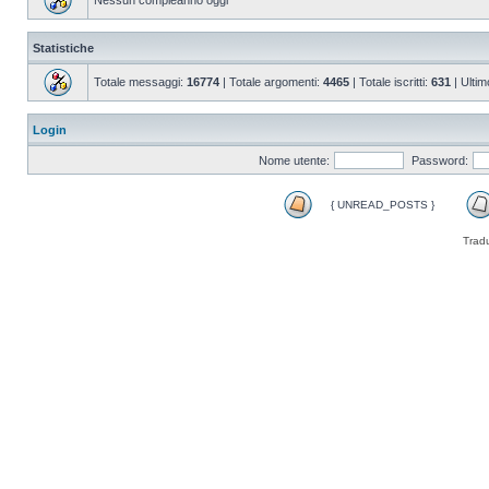
Nessun compleanno oggi
Statistiche
Totale messaggi:
16774
| Totale argomenti:
4465
| Totale iscritti:
631
| Ultim
Login
Nome utente:
Password:
{ UNREAD_POSTS }
Trad