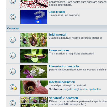
appartenenza. Sarà nostra cura spostare successi
specie determinate.
Casi irrisolti
...in attesa di una soluzione
Curiosità
Ibridi naturali
Quando la natura ci riserva sorprese inattese!
Lusus naturae
Tra mutazioni e magnifiche aberrazioni
Alterazioni cromatiche
Ipercromia, ipocromia e acromia: eccessi e deficit 
Insetti impollinatori
...e altri piccoli ospiti occasionali
Subforum:
Registro degli insetti impollinatori
Variabilità e confronti
Differenze tra orchidee appartenenti a specie diver
specie (variabilità intraspecifica)