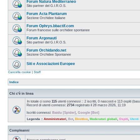
Forum Natura Mediterraneo
Sito partner del G.I.R.O.S.
Forum Acta Plantarum
Sezione Orchidee Italiane
Forum Ophrys.bbactif.com
Forum francese sulle orchidee spontanee
Forum Argonauti
Sito partner del G.I.R.O.S.
Forum Orchidando.net
Sezione Orchidee Spontanee
Siti e Associazioni Europee
Cancella cookie
|
Staff
Indice
Chi c’è in linea
In totale ci sono
115
utenti connessi :: 2 iscritti, 0 nascosti e 113 ospiti (basat
Record di utenti connessi:
2734
registrato il 28 marzo 2026, 11:19
Iscritti connessi:
Baidu [Spider]
,
Google [Bot]
Legenda ::
Amministratori
,
Bot
,
Direttivo
,
Moderatori globali
,
Ospiti
,
Utenti 
Compleanni