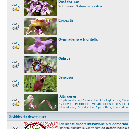
Dactylorhiza
Subforum:
Galleria fotografica
Epipactis
Gymnadenia e Nigritella
Ophrys
Serapias
Altri generi
Cephalanthera
,
Chamorchis
,
Coeloglossum
,
Coral
Goodyera
,
Herminium
,
Himantoglossum e Barlia
,
Platanthera
,
Pseudorchis
,
Spiranthes
,
Traunstein
Orchidee da determinare
Richieste di determinazione o di conferma
Inserite qui tutte le vostre foto
da determinare o 