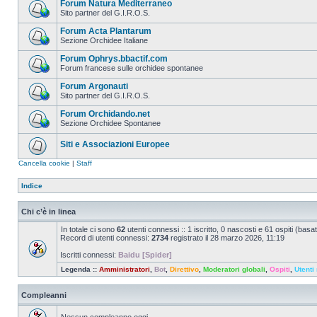
Forum Natura Mediterraneo
Sito partner del G.I.R.O.S.
Forum Acta Plantarum
Sezione Orchidee Italiane
Forum Ophrys.bbactif.com
Forum francese sulle orchidee spontanee
Forum Argonauti
Sito partner del G.I.R.O.S.
Forum Orchidando.net
Sezione Orchidee Spontanee
Siti e Associazioni Europee
Cancella cookie
|
Staff
Indice
Chi c’è in linea
In totale ci sono
62
utenti connessi :: 1 iscritto, 0 nascosti e 61 ospiti (basato 
Record di utenti connessi:
2734
registrato il 28 marzo 2026, 11:19
Iscritti connessi:
Baidu [Spider]
Legenda ::
Amministratori
,
Bot
,
Direttivo
,
Moderatori globali
,
Ospiti
,
Utenti 
Compleanni