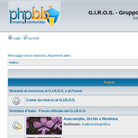
G.I.R.O.S. - Grupp
Sol
Login
Iscriviti
Messaggi senza risposta
|
Argomenti attivi
Indice
Forum
Modalità di iscrizione al G.I.R.O.S. e al Forum
Come iscriversi al G.I.R.O.S.
Orchidee d'Italia - Forum ufficiale del G.I.R.O.S.
Anacamptis, Orchis e Neotinea
Subforum:
Galleria fotografica