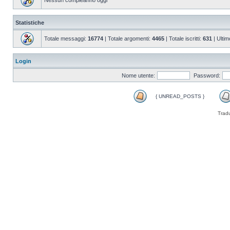
Nessun compleanno oggi
Statistiche
Totale messaggi:
16774
| Totale argomenti:
4465
| Totale iscritti:
631
| Ultim
Login
Nome utente:
Password:
{ UNREAD_POSTS }
Trad