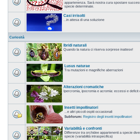
appartenenza. Sarà nostra cura spostare successi
specie determinate.
Casi irrisolti
...in attesa di una soluzione
Curiosità
Ibridi naturali
Quando la natura ci riserva sorprese inattese!
Lusus naturae
Tra mutazioni e magnifiche aberrazioni
Alterazioni cromatiche
Ipercromia, ipocromia e acromia: eccessi e deficit 
Insetti impollinatori
...e altri piccoli ospiti occasionali
Subforum:
Registro degli insetti impollinatori
Variabilità e confronti
Differenze tra orchidee appartenenti a specie diver
specie (variabilità intraspecifica)