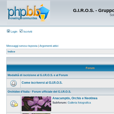
G.I.R.O.S. - Grupp
Sol
Login
Iscriviti
Messaggi senza risposta
|
Argomenti attivi
Indice
Forum
Modalità di iscrizione al G.I.R.O.S. e al Forum
Come iscriversi al G.I.R.O.S.
Orchidee d'Italia - Forum ufficiale del G.I.R.O.S.
Anacamptis, Orchis e Neotinea
Subforum:
Galleria fotografica