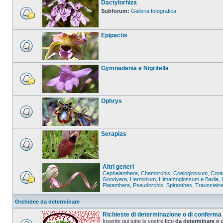
Dactylorhiza
Subforum:
Galleria fotografica
Epipactis
Gymnadenia e Nigritella
Ophrys
Serapias
Altri generi
Cephalanthera
,
Chamorchis
,
Coeloglossum
,
Coral
Goodyera
,
Herminium
,
Himantoglossum e Barlia
,
Platanthera
,
Pseudorchis
,
Spiranthes
,
Traunstein
Orchidee da determinare
Richieste di determinazione o di conferma
Inserite qui tutte le vostre foto
da determinare o 