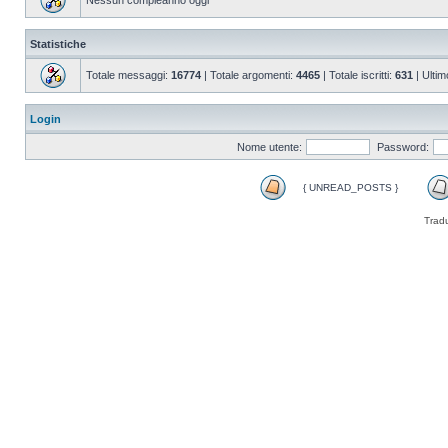
Nessun compleanno oggi
Statistiche
Totale messaggi:
16774
| Totale argomenti:
4465
| Totale iscritti:
631
| Ultim
Login
Nome utente:
Password:
{ UNREAD_POSTS }
Trad