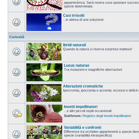
appartenenza. Sarà nostra cura spostare successi
specie determinate.
Casi irrisolti
...in attesa di una soluzione
Curiosità
Ibridi naturali
Quando la natura ci riserva sorprese inattese!
Lusus naturae
Tra mutazioni e magnifiche aberrazioni
Alterazioni cromatiche
Ipercromia, ipocromia e acromia: eccessi e deficit 
Insetti impollinatori
...e altri piccoli ospiti occasionali
Subforum:
Registro degli insetti impollinatori
Variabilità e confronti
Differenze tra orchidee appartenenti a specie diver
specie (variabilità intraspecifica)