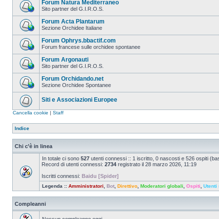
Forum Natura Mediterraneo
Sito partner del G.I.R.O.S.
Forum Acta Plantarum
Sezione Orchidee Italiane
Forum Ophrys.bbactif.com
Forum francese sulle orchidee spontanee
Forum Argonauti
Sito partner del G.I.R.O.S.
Forum Orchidando.net
Sezione Orchidee Spontanee
Siti e Associazioni Europee
Cancella cookie
|
Staff
Indice
Chi c’è in linea
In totale ci sono
527
utenti connessi :: 1 iscritto, 0 nascosti e 526 ospiti (basa
Record di utenti connessi:
2734
registrato il 28 marzo 2026, 11:19
Iscritti connessi:
Baidu [Spider]
Legenda ::
Amministratori
,
Bot
,
Direttivo
,
Moderatori globali
,
Ospiti
,
Utenti 
Compleanni