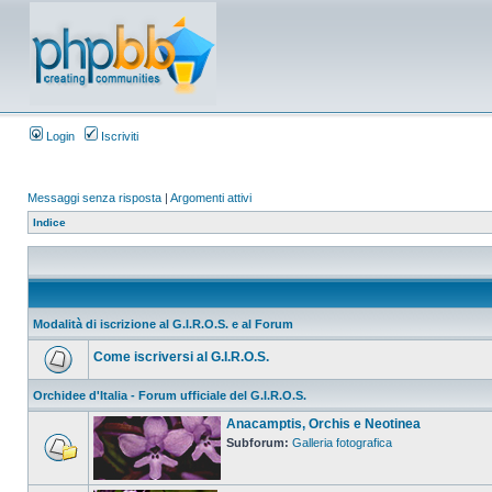
Login
Iscriviti
Messaggi senza risposta
|
Argomenti attivi
Indice
Modalità di iscrizione al G.I.R.O.S. e al Forum
Come iscriversi al G.I.R.O.S.
Orchidee d'Italia - Forum ufficiale del G.I.R.O.S.
Anacamptis, Orchis e Neotinea
Subforum:
Galleria fotografica