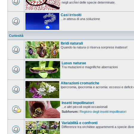
negli archivi delle specie determinate.
Casi irrisolti
...in attesa di una soluzione
Curiosità
Ibridi naturali
Quando la natura ci riserva sorprese inattese!
Lusus naturae
Tra mutazioni e magnifiche aberrazioni
Alterazioni cromatiche
Ipercromia, ipocromia e acromia: eccessi e deficit 
Insetti impollinatori
...e altri piccoli ospiti occasionali
Subforum:
Registro degli insetti impollinatori
Variabilità e confronti
Differenze tra orchidee appartenenti a specie divers