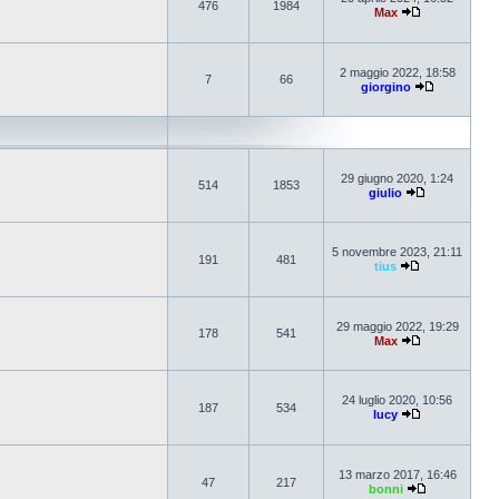
476
1984
Max
2 maggio 2022, 18:58
7
66
giorgino
29 giugno 2020, 1:24
514
1853
giulio
5 novembre 2023, 21:11
191
481
tius
29 maggio 2022, 19:29
178
541
Max
24 luglio 2020, 10:56
187
534
lucy
13 marzo 2017, 16:46
47
217
bonni