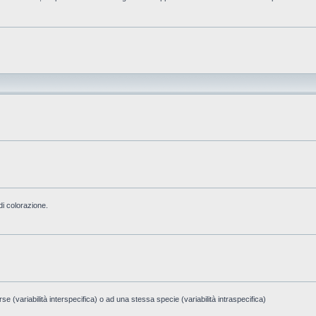
di colorazione.
e (variabilità interspecifica) o ad una stessa specie (variabilità intraspecifica)