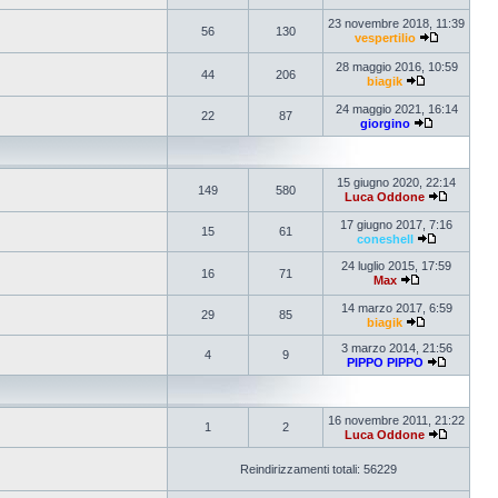
23 novembre 2018, 11:39
56
130
vespertilio
28 maggio 2016, 10:59
44
206
biagik
24 maggio 2021, 16:14
22
87
giorgino
15 giugno 2020, 22:14
149
580
Luca Oddone
17 giugno 2017, 7:16
15
61
coneshell
24 luglio 2015, 17:59
16
71
Max
14 marzo 2017, 6:59
29
85
biagik
3 marzo 2014, 21:56
4
9
PIPPO PIPPO
16 novembre 2011, 21:22
1
2
Luca Oddone
Reindirizzamenti totali: 56229