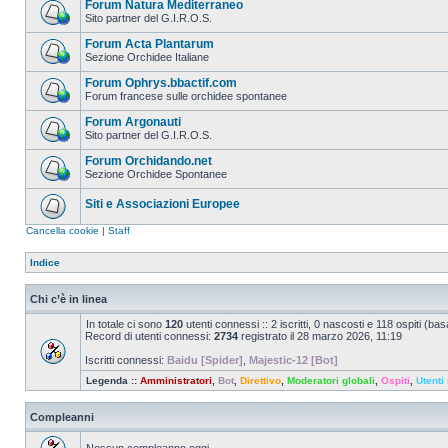
Forum Natura Mediterraneo
Sito partner del G.I.R.O.S.
Forum Acta Plantarum
Sezione Orchidee Italiane
Forum Ophrys.bbactif.com
Forum francese sulle orchidee spontanee
Forum Argonauti
Sito partner del G.I.R.O.S.
Forum Orchidando.net
Sezione Orchidee Spontanee
Siti e Associazioni Europee
Cancella cookie
|
Staff
Indice
Chi c’è in linea
In totale ci sono
120
utenti connessi :: 2 iscritti, 0 nascosti e 118 ospiti (basat
Record di utenti connessi:
2734
registrato il 28 marzo 2026, 11:19
Iscritti connessi:
Baidu [Spider]
,
Majestic-12 [Bot]
Legenda ::
Amministratori
,
Bot
,
Direttivo
,
Moderatori globali
,
Ospiti
,
Utenti 
Compleanni