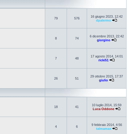
16 giugno 2023, 12:42
79
576
dpalermo
6 dicembre 2013, 22:42
8
74
giorgino
17 agosto 2014, 14:01
7
48
ricki51
29 ottobre 2015, 17:37
26
51
giulio
10 luglio 2014, 15:59
18
41
Luca Oddone
9 febbraio 2014, 4:56
4
6
talmamax