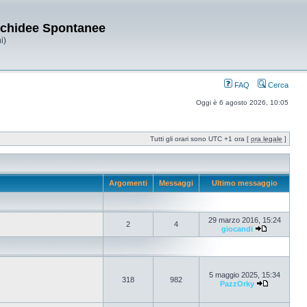
Orchidee Spontanee
i)
FAQ
Cerca
Oggi è 6 agosto 2026, 10:05
Tutti gli orari sono UTC +1 ora [
ora legale
]
Argomenti
Messaggi
Ultimo messaggio
29 marzo 2016, 15:24
2
4
giocandi
5 maggio 2025, 15:34
318
982
PazzOrky