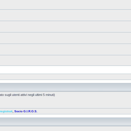
o sugli utenti attivi negli ultimi 5 minuti)
registrati
,
Socio G.I.R.O.S.