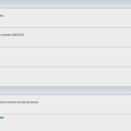
ite
stico mondo MACRO
rre essere iscritti al forum.
nee