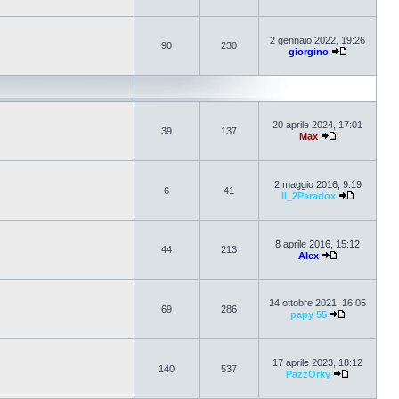
2 gennaio 2022, 19:26
90
230
giorgino
20 aprile 2024, 17:01
39
137
Max
2 maggio 2016, 9:19
6
41
Il_2Paradox
8 aprile 2016, 15:12
44
213
Alex
14 ottobre 2021, 16:05
69
286
papy 55
17 aprile 2023, 18:12
140
537
PazzOrky