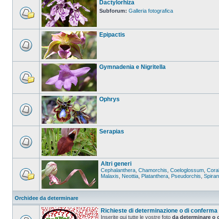
Dactylorhiza
Subforum:
Galleria fotografica
Epipactis
Gymnadenia e Nigritella
Ophrys
Serapias
Altri generi
Cephalanthera
,
Chamorchis
,
Coeloglossum
,
Coral
Malaxis
,
Neottia
,
Platanthera
,
Pseudorchis
,
Spira
Orchidee da determinare
Richieste di determinazione o di conferma
Inserite qui tutte le vostre foto
da determinare o 