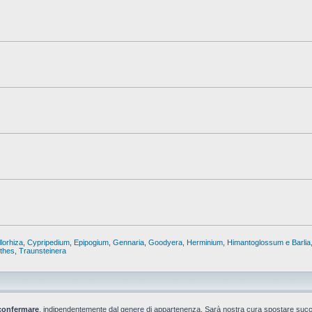
lorhiza
,
Cypripedium
,
Epipogium
,
Gennaria
,
Goodyera
,
Herminium
,
Himantoglossum e Barlia
nthes
,
Traunsteinera
confermare
, indipendentemente dal genere di appartenenza. Sarà nostra cura spostare suc