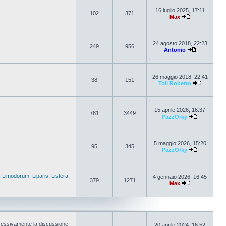
16 luglio 2025, 17:11
102
371
Max
24 agosto 2018, 22:23
249
956
Antonio
26 maggio 2018, 22:41
38
151
Toli Roberto
15 aprile 2026, 16:37
781
3449
PazzOrky
5 maggio 2026, 15:20
95
345
PazzOrky
,
Limodorum
,
Liparis
,
Listera
,
4 gennaio 2026, 16:45
379
1271
Max
cessivamente la discussione
20 aprile 2024, 16:52