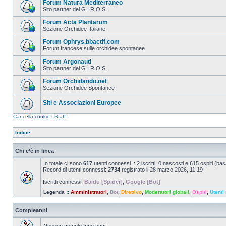
Forum Natura Mediterraneo
Sito partner del G.I.R.O.S.
Forum Acta Plantarum
Sezione Orchidee Italiane
Forum Ophrys.bbactif.com
Forum francese sulle orchidee spontanee
Forum Argonauti
Sito partner del G.I.R.O.S.
Forum Orchidando.net
Sezione Orchidee Spontanee
Siti e Associazioni Europee
Cancella cookie
|
Staff
Indice
Chi c’è in linea
In totale ci sono
617
utenti connessi :: 2 iscritti, 0 nascosti e 615 ospiti (basat
Record di utenti connessi:
2734
registrato il 28 marzo 2026, 11:19
Iscritti connessi:
Baidu [Spider]
,
Google [Bot]
Legenda ::
Amministratori
,
Bot
,
Direttivo
,
Moderatori globali
,
Ospiti
,
Utenti 
Compleanni