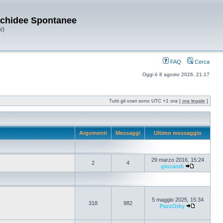
Orchidee Spontanee
i)
FAQ
Cerca
Oggi è 8 agosto 2026, 21:17
Tutti gli orari sono UTC +1 ora [
ora legale
]
Argomenti
Messaggi
Ultimo messaggio
29 marzo 2016, 15:24
2
4
giocandi
5 maggio 2025, 15:34
318
982
PazzOrky