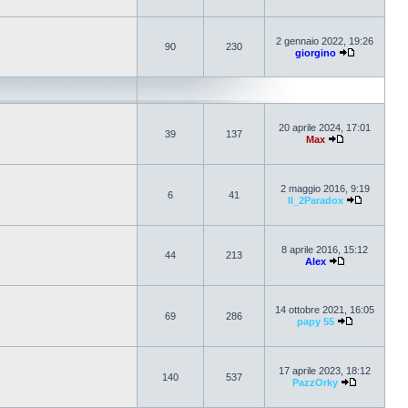
2 gennaio 2022, 19:26
90
230
giorgino
20 aprile 2024, 17:01
39
137
Max
2 maggio 2016, 9:19
6
41
Il_2Paradox
8 aprile 2016, 15:12
44
213
Alex
14 ottobre 2021, 16:05
69
286
papy 55
17 aprile 2023, 18:12
140
537
PazzOrky