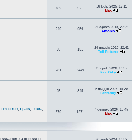
16 luglio 2025, 17:11
102
371
Max
24 agosto 2018, 22:23
249
956
Antonio
26 maggio 2018, 22:41
38
151
Toli Roberto
15 aprile 2026, 16:37
781
3449
PazzOrky
5 maggio 2026, 15:20
95
345
PazzOrky
,
Limodorum
,
Liparis
,
Listera
,
4 gennaio 2026, 16:45
379
1271
Max
cessivamente la discussione
20 aprile 2024, 16:52