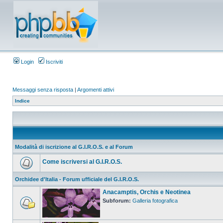
Login
Iscriviti
Messaggi senza risposta
|
Argomenti attivi
Indice
Modalità di iscrizione al G.I.R.O.S. e al Forum
Come iscriversi al G.I.R.O.S.
Orchidee d'Italia - Forum ufficiale del G.I.R.O.S.
Anacamptis, Orchis e Neotinea
Subforum:
Galleria fotografica