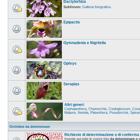
Dactylorhiza
Subforum:
Galleria fotografica
Epipactis
Gymnadenia e Nigritella
Ophrys
Serapias
Altri generi
Cephalanthera
,
Chamorchis
,
Coeloglossum
,
Coral
Malaxis
,
Neottia
,
Platanthera
,
Pseudorchis
,
Spira
Orchidee da determinare
Richieste di determinazione o di conferma
Inserite qui tutte le vostre foto
da determinare o 