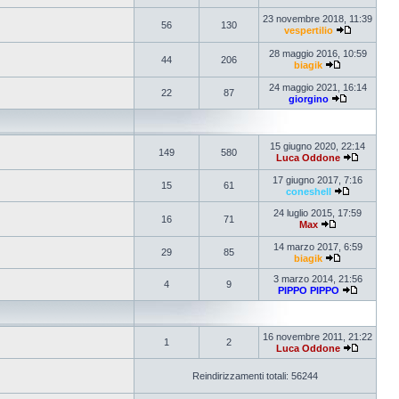
23 novembre 2018, 11:39
56
130
vespertilio
28 maggio 2016, 10:59
44
206
biagik
24 maggio 2021, 16:14
22
87
giorgino
15 giugno 2020, 22:14
149
580
Luca Oddone
17 giugno 2017, 7:16
15
61
coneshell
24 luglio 2015, 17:59
16
71
Max
14 marzo 2017, 6:59
29
85
biagik
3 marzo 2014, 21:56
4
9
PIPPO PIPPO
16 novembre 2011, 21:22
1
2
Luca Oddone
Reindirizzamenti totali: 56244