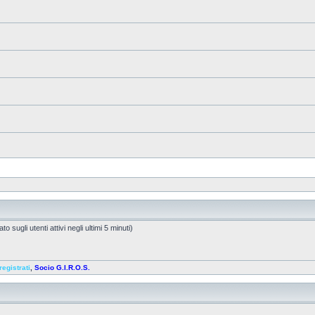
o sugli utenti attivi negli ultimi 5 minuti)
registrati
,
Socio G.I.R.O.S.