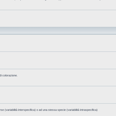
di colorazione.
e (variabilità interspecifica) o ad una stessa specie (variabilità intraspecifica)