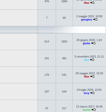
476
1984
Max
2 maggio 2022, 18:58
7
66
giorgino
29 giugno 2020, 1:24
514
1853
giulio
5 novembre 2023, 21:11
191
481
tius
29 maggio 2022, 19:29
178
541
Max
24 luglio 2020, 10:56
187
534
lucy
13 marzo 2017, 16:46
47
217
bonni