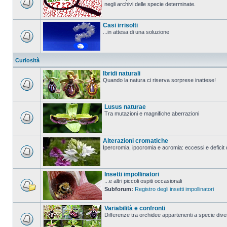
negli archivi delle specie determinate.
Casi irrisolti
...in attesa di una soluzione
Curiosità
Ibridi naturali
Quando la natura ci riserva sorprese inattese!
Lusus naturae
Tra mutazioni e magnifiche aberrazioni
Alterazioni cromatiche
Ipercromia, ipocromia e acromia: eccessi e deficit 
Insetti impollinatori
...e altri piccoli ospiti occasionali
Subforum:
Registro degli insetti impollinatori
Variabilità e confronti
Differenze tra orchidee appartenenti a specie divers