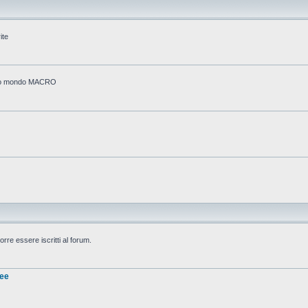
ite
stico mondo MACRO
rre essere iscritti al forum.
nee