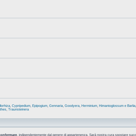
lorhiza
,
Cypripedium
,
Epipogium
,
Gennaria
,
Goodyera
,
Herminium
,
Himantoglossum e Barlia
nthes
,
Traunsteinera
confermare
, indipendentemente dal genere di appartenenza. Sarà nostra cura spostare suc