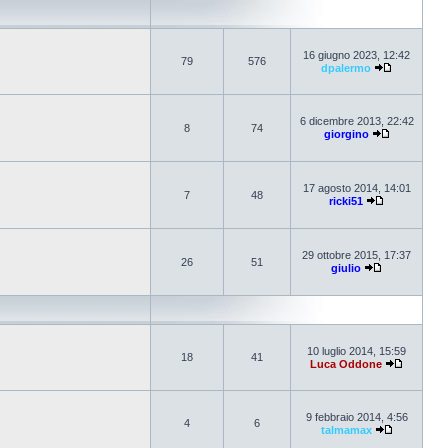
16 giugno 2023, 12:42
79
576
dpalermo
6 dicembre 2013, 22:42
8
74
giorgino
17 agosto 2014, 14:01
7
48
ricki51
29 ottobre 2015, 17:37
26
51
giulio
10 luglio 2014, 15:59
18
41
Luca Oddone
9 febbraio 2014, 4:56
4
6
talmamax