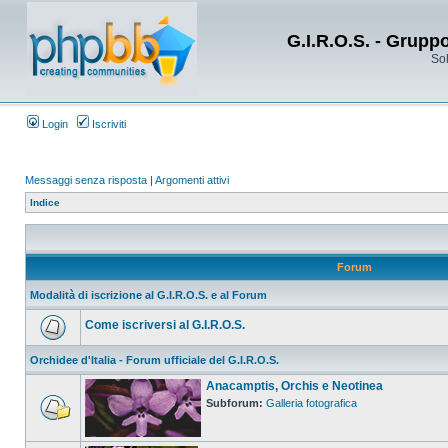
G.I.R.O.S. - Grupp
Sol
Login
Iscriviti
Messaggi senza risposta
|
Argomenti attivi
Indice
Forum
Modalità di iscrizione al G.I.R.O.S. e al Forum
Come iscriversi al G.I.R.O.S.
Orchidee d'Italia - Forum ufficiale del G.I.R.O.S.
Anacamptis, Orchis e Neotinea
Subforum:
Galleria fotografica