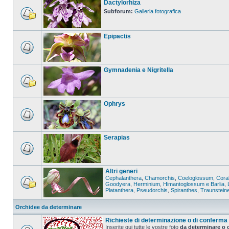
Dactylorhiza
Subforum:
Galleria fotografica
Epipactis
Gymnadenia e Nigritella
Ophrys
Serapias
Altri generi
Cephalanthera
,
Chamorchis
,
Coeloglossum
,
Coral
Goodyera
,
Herminium
,
Himantoglossum e Barlia
,
Platanthera
,
Pseudorchis
,
Spiranthes
,
Traunstein
Orchidee da determinare
Richieste di determinazione o di conferma
Inserite qui tutte le vostre foto
da determinare o 