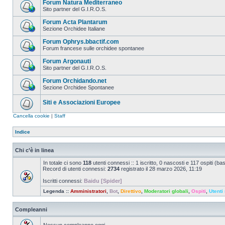
Forum Natura Mediterraneo
Sito partner del G.I.R.O.S.
Forum Acta Plantarum
Sezione Orchidee Italiane
Forum Ophrys.bbactif.com
Forum francese sulle orchidee spontanee
Forum Argonauti
Sito partner del G.I.R.O.S.
Forum Orchidando.net
Sezione Orchidee Spontanee
Siti e Associazioni Europee
Cancella cookie
|
Staff
Indice
Chi c’è in linea
In totale ci sono
118
utenti connessi :: 1 iscritto, 0 nascosti e 117 ospiti (basat
Record di utenti connessi:
2734
registrato il 28 marzo 2026, 11:19
Iscritti connessi:
Baidu [Spider]
Legenda ::
Amministratori
,
Bot
,
Direttivo
,
Moderatori globali
,
Ospiti
,
Utenti 
Compleanni