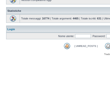
Nessun compleanno oggi
Statistiche
Totale messaggi:
16774
| Totale argomenti:
4465
| Totale iscritti:
631
| Ultim
Login
Nome utente:
Password:
{ UNREAD_POSTS }
Trad