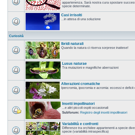
appartenenza. Sarà nostra cura spostare successi
specie determinate.
Casi irrisolti
...in attesa di una soluzione
Curiosità
Ibridi naturali
Quando la natura ci riserva sorprese inattese!
Lusus naturae
Tra mutazioni e magnifiche aberrazioni
Alterazioni cromatiche
Ipercromia, ipocromia e acromia: eccessi e deficit 
Insetti impollinatori
...e altri piccoli ospiti occasionali
Subforum:
Registro degli insetti impollinatori
Variabilità e confronti
Differenze tra orchidee appartenenti a specie diver
specie (variabilità intraspecifica)