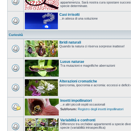
appartenenza. Sarà nostra cura spostare successi
specie determinate.
Casi irrisolti
...in attesa di una soluzione
Curiosità
Ibridi naturali
Quando la natura ci riserva sorprese inattese!
Lusus naturae
Tra mutazioni e magnifiche aberrazioni
Alterazioni cromatiche
Ipercromia, ipocromia e acromia: eccessi e deficit 
Insetti impollinatori
...e altri piccoli ospiti occasionali
Subforum:
Registro degli insetti impollinatori
Variabilità e confronti
Differenze tra orchidee appartenenti a specie diver
specie (variabilità intraspecifica)