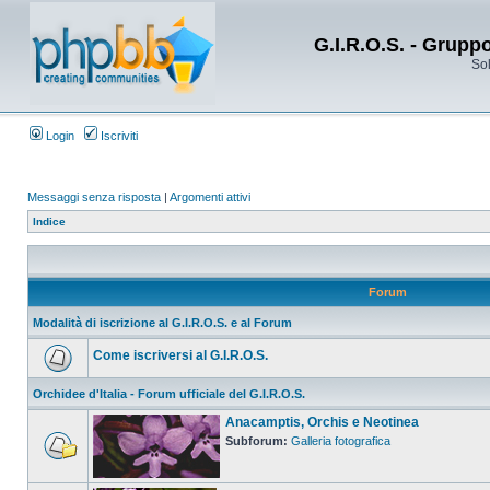
G.I.R.O.S. - Grupp
Sol
Login
Iscriviti
Messaggi senza risposta
|
Argomenti attivi
Indice
Forum
Modalità di iscrizione al G.I.R.O.S. e al Forum
Come iscriversi al G.I.R.O.S.
Orchidee d'Italia - Forum ufficiale del G.I.R.O.S.
Anacamptis, Orchis e Neotinea
Subforum:
Galleria fotografica