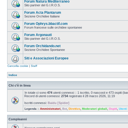
Forum Natura Mediterraneo
Sito partner del G.I.R.O.S.
Forum Acta Plantarum
Sezione Orchidee Italiane
Forum Ophrys.bbactif.com
Forum francese sulle orchidee spontanee
Forum Argonauti
Sito partner del G.I.R.O.S.
Forum Orchidando.net
Sezione Orchidee Spontanee
Siti e Associazioni Europee
Cancella cookie
|
Staff
Indice
Chi c’è in linea
In totale ci sono
474
utenti connessi :: 1 iscritto, 0 nascosti e 473 ospiti (basa
Record di utenti connessi:
2734
registrato il 28 marzo 2026, 11:19
Iscritti connessi:
Baidu [Spider]
Legenda ::
Amministratori
,
Bot
,
Direttivo
,
Moderatori globali
,
Ospiti
,
Utenti 
Compleanni