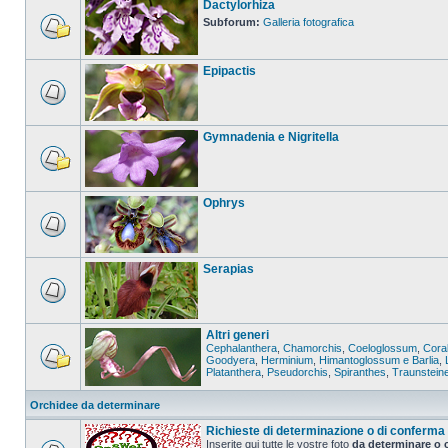
Dactylorhiza
Subforum:
Galleria fotografica
Epipactis
Gymnadenia e Nigritella
Ophrys
Serapias
Altri generi
Cephalanthera
,
Chamorchis
,
Coeloglossum
,
Coral
Goodyera
,
Herminium
,
Himantoglossum e Barlia
,
Platanthera
,
Pseudorchis
,
Spiranthes
,
Traunstein
Orchidee da determinare
Richieste di determinazione o di conferma
Inserite qui tutte le vostre foto
da determinare o 