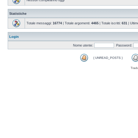
Nessun compleanno oggi
Statistiche
Totale messaggi:
16774
| Totale argomenti:
4465
| Totale iscritti:
631
| Ultim
Login
Nome utente:
Password:
{ UNREAD_POSTS }
Trad