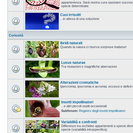
appartenenza. Sarà nostra cura spostare successi
specie determinate.
Casi irrisolti
...in attesa di una soluzione
Curiosità
Ibridi naturali
Quando la natura ci riserva sorprese inattese!
Lusus naturae
Tra mutazioni e magnifiche aberrazioni
Alterazioni cromatiche
Ipercromia, ipocromia e acromia: eccessi e deficit 
Insetti impollinatori
...e altri piccoli ospiti occasionali
Subforum:
Registro degli insetti impollinatori
Variabilità e confronti
Differenze tra orchidee appartenenti a specie diver
specie (variabilità intraspecifica)