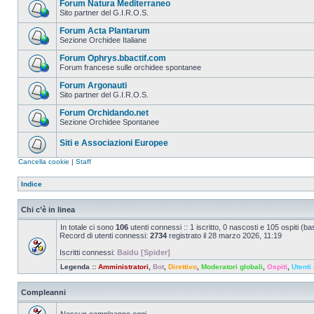
Forum Natura Mediterraneo
Sito partner del G.I.R.O.S.
Forum Acta Plantarum
Sezione Orchidee Italiane
Forum Ophrys.bbactif.com
Forum francese sulle orchidee spontanee
Forum Argonauti
Sito partner del G.I.R.O.S.
Forum Orchidando.net
Sezione Orchidee Spontanee
Siti e Associazioni Europee
Cancella cookie
|
Staff
Indice
Chi c’è in linea
In totale ci sono
106
utenti connessi :: 1 iscritto, 0 nascosti e 105 ospiti (basa
Record di utenti connessi:
2734
registrato il 28 marzo 2026, 11:19
Iscritti connessi:
Baidu [Spider]
Legenda ::
Amministratori
,
Bot
,
Direttivo
,
Moderatori globali
,
Ospiti
,
Utenti 
Compleanni