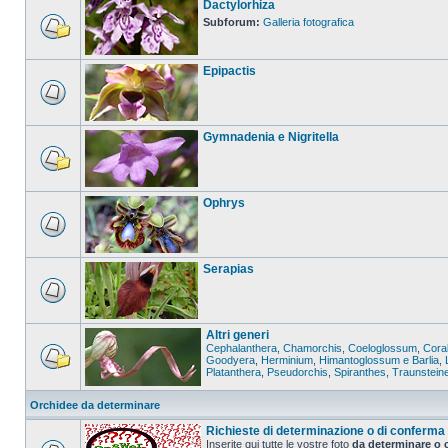
Dactylorhiza
Subforum:
Galleria fotografica
Epipactis
Gymnadenia e Nigritella
Ophrys
Serapias
Altri generi
Cephalanthera
,
Chamorchis
,
Coeloglossum
,
Coral
Goodyera
,
Herminium
,
Himantoglossum e Barlia
,
Platanthera
,
Pseudorchis
,
Spiranthes
,
Traunstein
Orchidee da determinare
Richieste di determinazione o di conferma
Inserite qui tutte le vostre foto
da determinare o 