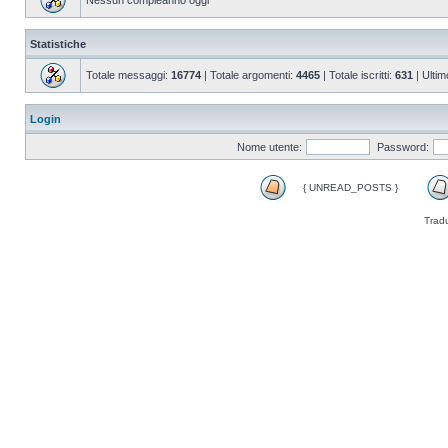
Nessun compleanno oggi
Statistiche
Totale messaggi:
16774
| Totale argomenti:
4465
| Totale iscritti:
631
| Ultim
Login
Nome utente:
Password:
{ UNREAD_POSTS }
Trad