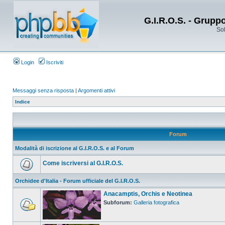
G.I.R.O.S. - Grupp
Sol
Login
Iscriviti
Messaggi senza risposta
|
Argomenti attivi
Indice
Forum
Modalità di iscrizione al G.I.R.O.S. e al Forum
Come iscriversi al G.I.R.O.S.
Orchidee d'Italia - Forum ufficiale del G.I.R.O.S.
Anacamptis, Orchis e Neotinea
Subforum:
Galleria fotografica