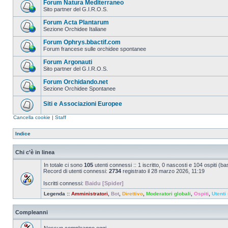
Forum Natura Mediterraneo
Sito partner del G.I.R.O.S.
Forum Acta Plantarum
Sezione Orchidee Italiane
Forum Ophrys.bbactif.com
Forum francese sulle orchidee spontanee
Forum Argonauti
Sito partner del G.I.R.O.S.
Forum Orchidando.net
Sezione Orchidee Spontanee
Siti e Associazioni Europee
Cancella cookie
|
Staff
Indice
Chi c’è in linea
In totale ci sono
105
utenti connessi :: 1 iscritto, 0 nascosti e 104 ospiti (basa
Record di utenti connessi:
2734
registrato il 28 marzo 2026, 11:19
Iscritti connessi:
Baidu [Spider]
Legenda ::
Amministratori
,
Bot
,
Direttivo
,
Moderatori globali
,
Ospiti
,
Utenti 
Compleanni