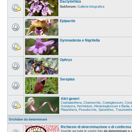
Dactylorhiza
Subforum:
Galleria fotografica
Epipactis
Gymnadenia e Nigritella
Ophrys
Serapias
Altri generi
Cephalanthera
,
Chamorchis
,
Coeloglossum
,
Coral
Goodyera
,
Herminium
,
Himantoglossum e Barlia
,
Platanthera
,
Pseudorchis
,
Spiranthes
,
Traunstein
Orchidee da determinare
Richieste di determinazione o di conferma
Inserite qui tutte le vostre foto
da determinare o 