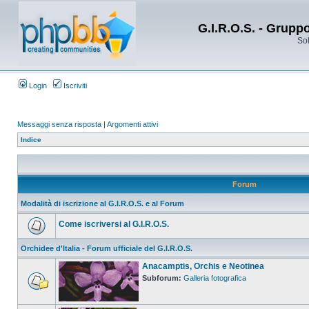
G.I.R.O.S. - Grupp
Sol
Login
Iscriviti
Messaggi senza risposta
|
Argomenti attivi
Indice
Forum
Modalità di iscrizione al G.I.R.O.S. e al Forum
Come iscriversi al G.I.R.O.S.
Orchidee d'Italia - Forum ufficiale del G.I.R.O.S.
Anacamptis, Orchis e Neotinea
Subforum:
Galleria fotografica