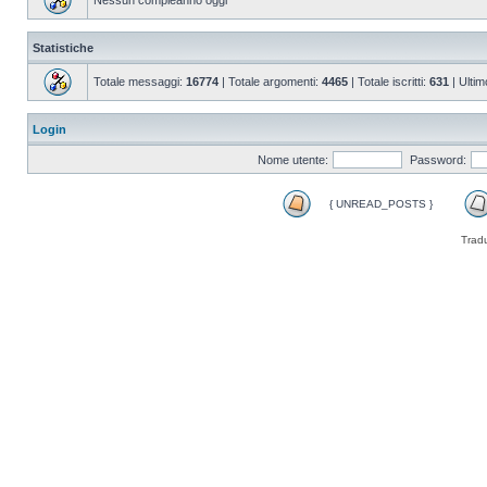
Nessun compleanno oggi
Statistiche
Totale messaggi:
16774
| Totale argomenti:
4465
| Totale iscritti:
631
| Ultim
Login
Nome utente:
Password:
{ UNREAD_POSTS }
Trad