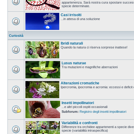
appartenenza. Sarà nostra cura spostare successi
specie determinate.
Casi irrisolti
...in attesa di una soluzione
Curiosità
Ibridi naturali
Quando la natura ci riserva sorprese inattese!
Lusus naturae
Tra mutazioni e magnifiche aberrazioni
Alterazioni cromatiche
Ipercromia, ipocromia e acromia: eccessi e deficit 
Insetti impollinatori
...e altri piccoli ospiti occasionali
Subforum:
Registro degli insetti impollinatori
Variabilità e confronti
Differenze tra orchidee appartenenti a specie diver
specie (variabilità intraspecifica)