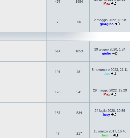
476
1984
Max
2 maggio 2022, 18:58
7
66
giorgino
29 giugno 2020, 1:24
514
1853
giulio
5 novembre 2023, 21:11
191
481
tius
29 maggio 2022, 19:29
178
541
Max
24 luglio 2020, 10:56
187
534
lucy
13 marzo 2017, 16:46
47
217
bonni