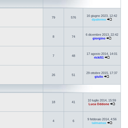
16 giugno 2023, 12:42
79
576
dpalermo
6 dicembre 2013, 22:42
8
74
giorgino
17 agosto 2014, 14:01
7
48
ricki51
29 ottobre 2015, 17:37
26
51
giulio
10 luglio 2014, 15:59
18
41
Luca Oddone
9 febbraio 2014, 4:56
4
6
talmamax