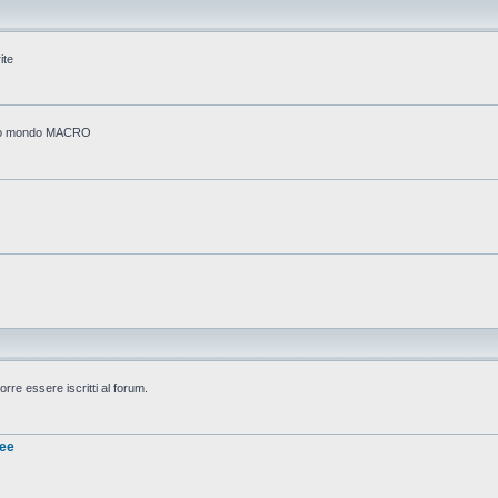
ite
stico mondo MACRO
rre essere iscritti al forum.
nee