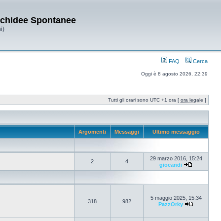
Orchidee Spontanee
i)
FAQ
Cerca
Oggi è 8 agosto 2026, 22:39
Tutti gli orari sono UTC +1 ora [
ora legale
]
Argomenti
Messaggi
Ultimo messaggio
29 marzo 2016, 15:24
2
4
giocandi
5 maggio 2025, 15:34
318
982
PazzOrky