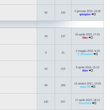
2 gennaio 2022, 19:26
90
230
giorgino
20 aprile 2024, 17:01
39
137
Max
2 maggio 2016, 9:19
6
41
Il_2Paradox
8 aprile 2016, 15:12
44
213
Alex
14 ottobre 2021, 16:05
69
286
papy 55
17 aprile 2023, 18:12
140
537
PazzOrky