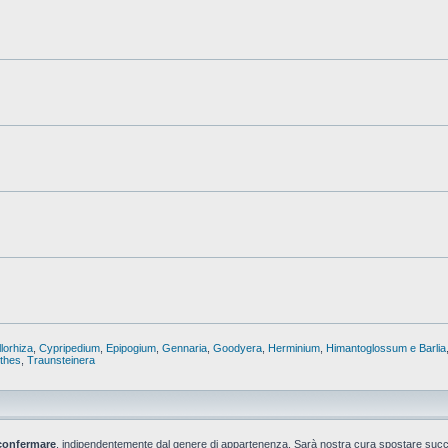
lorhiza
,
Cypripedium
,
Epipogium
,
Gennaria
,
Goodyera
,
Herminium
,
Himantoglossum e Barlia
nthes
,
Traunsteinera
confermare
, indipendentemente dal genere di appartenenza. Sarà nostra cura spostare suc