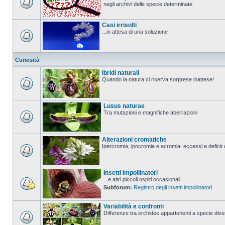
negli archivi delle specie determinate.
Casi irrisolti
...in attesa di una soluzione
Curiosità
Ibridi naturali
Quando la natura ci riserva sorprese inattese!
Lusus naturae
Tra mutazioni e magnifiche aberrazioni
Alterazioni cromatiche
Ipercromia, ipocromia e acromia: eccessi e deficit 
Insetti impollinatori
...e altri piccoli ospiti occasionali
Subforum:
Registro degli insetti impollinatori
Variabilità e confronti
Differenze tra orchidee appartenenti a specie divers