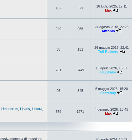
16 luglio 2025, 17:11
102
371
Max
24 agosto 2018, 22:23
249
956
Antonio
26 maggio 2018, 22:41
38
151
Toli Roberto
15 aprile 2026, 16:37
781
3449
PazzOrky
5 maggio 2026, 15:20
95
345
PazzOrky
,
Limodorum
,
Liparis
,
Listera
,
4 gennaio 2026, 16:45
379
1271
Max
cessivamente la discussione
20 aprile 2024, 16:52