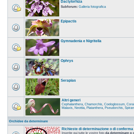
Dactylorhiza
Subforum:
Galleria fotografica
Epipactis
Gymnadenia e Nigritella
Ophrys
Serapias
Altri generi
Cephalanthera
,
Chamorchis
,
Coeloglossum
,
Coral
Malaxis
,
Neottia
,
Platanthera
,
Pseudorchis
,
Spira
Orchidee da determinare
Richieste di determinazione o di conferma
Inserite qui tutte le vostre foto
da determinare o 