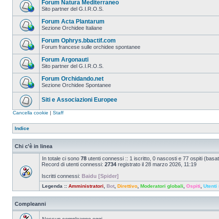
Forum Natura Mediterraneo
Sito partner del G.I.R.O.S.
Forum Acta Plantarum
Sezione Orchidee Italiane
Forum Ophrys.bbactif.com
Forum francese sulle orchidee spontanee
Forum Argonauti
Sito partner del G.I.R.O.S.
Forum Orchidando.net
Sezione Orchidee Spontanee
Siti e Associazioni Europee
Cancella cookie
|
Staff
Indice
Chi c’è in linea
In totale ci sono
78
utenti connessi :: 1 iscritto, 0 nascosti e 77 ospiti (basato 
Record di utenti connessi:
2734
registrato il 28 marzo 2026, 11:19
Iscritti connessi:
Baidu [Spider]
Legenda ::
Amministratori
,
Bot
,
Direttivo
,
Moderatori globali
,
Ospiti
,
Utenti 
Compleanni