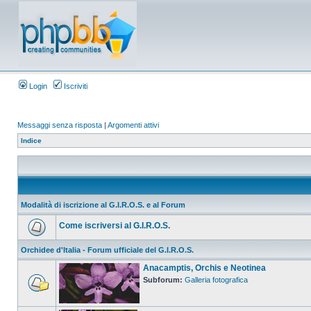
Login
Iscriviti
Messaggi senza risposta
|
Argomenti attivi
Indice
Modalità di iscrizione al G.I.R.O.S. e al Forum
Come iscriversi al G.I.R.O.S.
Orchidee d'Italia - Forum ufficiale del G.I.R.O.S.
Anacamptis, Orchis e Neotinea
Subforum:
Galleria fotografica