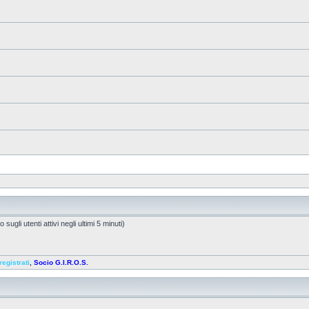
sugli utenti attivi negli ultimi 5 minuti)
registrati
,
Socio G.I.R.O.S.