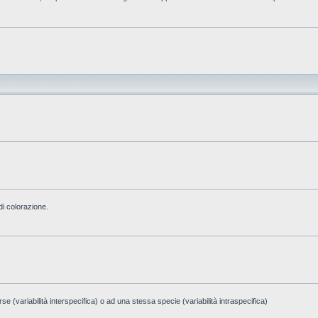
di colorazione.
e (variabilità interspecifica) o ad una stessa specie (variabilità intraspecifica)