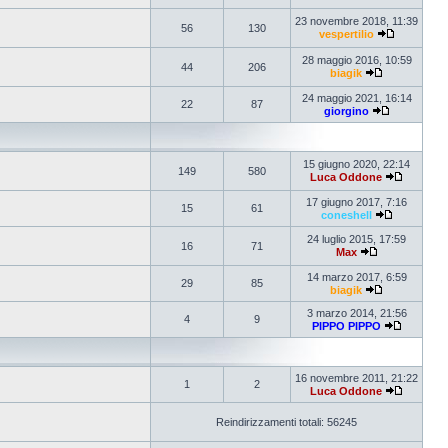
23 novembre 2018, 11:39
56
130
vespertilio
28 maggio 2016, 10:59
44
206
biagik
24 maggio 2021, 16:14
22
87
giorgino
15 giugno 2020, 22:14
149
580
Luca Oddone
17 giugno 2017, 7:16
15
61
coneshell
24 luglio 2015, 17:59
16
71
Max
14 marzo 2017, 6:59
29
85
biagik
3 marzo 2014, 21:56
4
9
PIPPO PIPPO
16 novembre 2011, 21:22
1
2
Luca Oddone
Reindirizzamenti totali: 56245